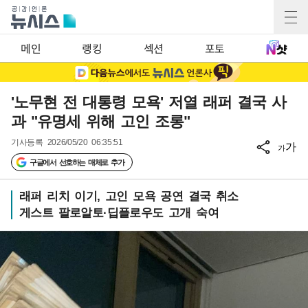
메인
랭킹
섹션
포토
'노무현 전 대통령 모욕' 저열 래퍼 결국 사
과 "유명세 위해 고인 조롱"
기사등록
2026/05/20 06:35:51
가
가
구글에서 선호하는 매체로 추가
래퍼 리치 이기, 고인 모욕 공연 결국 취소
게스트 팔로알토·딥플로우도 고개 숙여