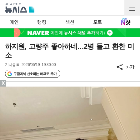
메인
랭킹
섹션
포토
하지원, 고량주 좋아하네…2병 들고 환한 미
소
기사등록
2026/05/19 19:30:00
가
가
구글에서 선호하는 매체로 추가
X