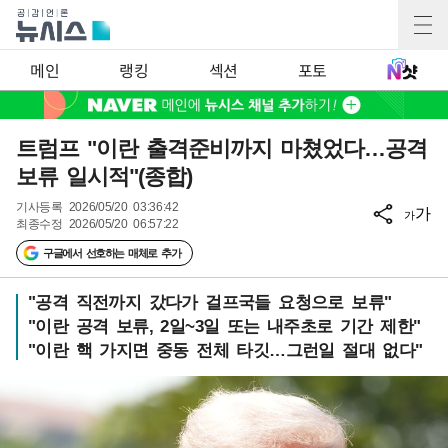
메인
랭킹
섹션
포토
트럼프 "이란 출격준비까지 마쳤었다…공격
보류 일시적"(종합)
기사등록
2026/05/20 03:36:42
가
가
최종수정
2026/05/20 06:57:22
구글에서 선호하는 매체로 추가
"공격 직전까지 갔다가 걸프국들 요청으로 보류"
"이란 공격 보류, 2일~3일 또는 내주초로 기간 제한"
"이란 핵 가지면 중동 전체 타깃…그런일 절대 없다"