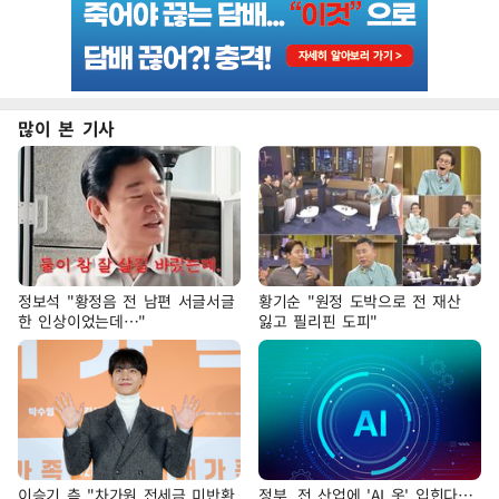
많이 본 기사
정보석 "황정음 전 남편 서글서글
황기순 "원정 도박으로 전 재산
한 인상이었는데…"
잃고 필리핀 도피"
이승기 측 "차가원 전세금 미반환
정부, 전 산업에 'AI 옷' 입힌다…