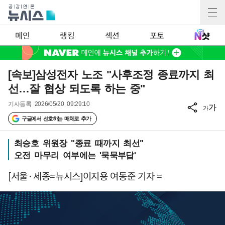
메인
랭킹
섹션
포토
[속보]삼성전자 노조 "사후조정 종료까지 최
선…잘 협상 되도록 하는 중"
기사등록
2026/05/20 09:29:10
가
가
구글에서 선호하는 매체로 추가
최승호 위원장 "종료 때까지 최선"
오전 마무리 여부에는 '묵묵부답'
[서울·세종=뉴시스]이지용 여동준 기자 =