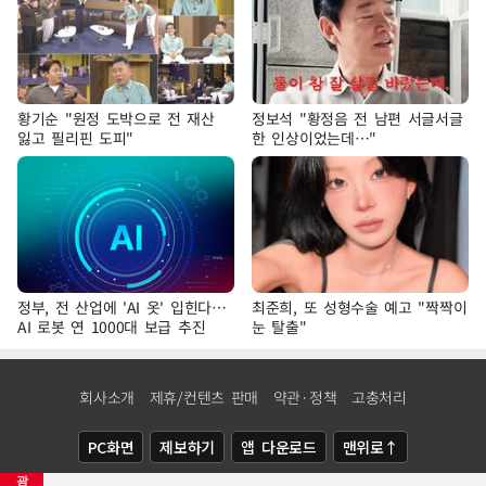
황기순 "원정 도박으로 전 재산
정보석 "황정음 전 남편 서글서글
잃고 필리핀 도피"
한 인상이었는데…"
정부, 전 산업에 'AI 옷' 입힌다…
최준희, 또 성형수술 예고 "짝짝이
AI 로봇 연 1000대 보급 추진
눈 탈출"
회사소개
제휴/컨텐츠 판매
약관·정책
고충처리
PC화면
제보하기
앱 다운로드
맨위로↑
광