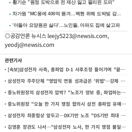
황기순 "원정 도박으로 전 재산 잃고 필리핀 도피"
차가원 "MC몽에 400억 뜯겨…백현 위해 도박빚 갚아줘"
'아들아 요양원은 싫다'…노인들, 아파도 집에 살고파
◎공감언론 뉴시스
leejy5223@newsis.com
,
yeodj@newsis.com
관련기사
[속보]삼성전자 사측, 총파업 D-1 사후조정 들어가며 "끝까지 최선을 다하겠다"
삼성전자 주주단체 "영업익 연동 성과급은 '위법'…강제 협약 체결시 소송"
중노위원장의 삼성전자 압박? "노조가 양보 중, 파업하는 사람은 준비해야" 발언두고 의견 분분
중노위원장 "오늘 한 가지 쟁점 합의시 삼전 총파업 유예될 것"(종합)
삼성전자 최종협상 앞두고…DX기반 노조 "DS기반 최대 노조 지도부, 폭력적 망언 사과해야" 공식 항의
김영훈 장관도 나서…"삼성전자 노사, 한 가지 쟁점 불일치"