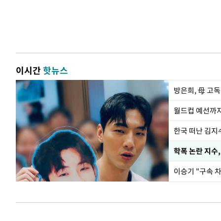
이시간
핫뉴스
방은희, 母 고독
월드컵 예선까지
한국 떠난 김지
학폭 논란 지수
이승기 "구속 차