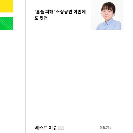
'홈플 피해' 소상공인 이번에
도 뒷전