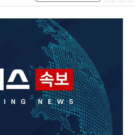
혐의
 격파
다"
수수색(종
4%↑
침 준수"
수수색
세 강화"