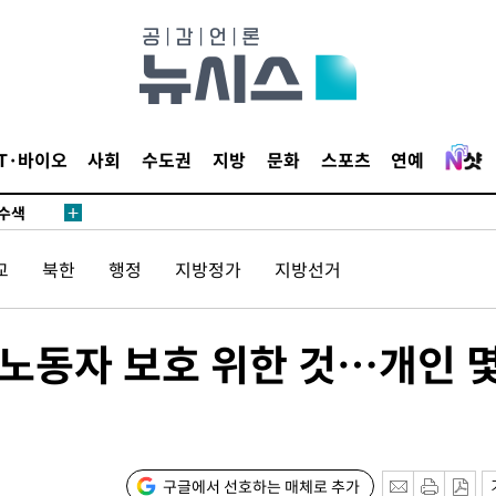
다"
수수색(종
4%↑
IT·바이오
사회
수도권
지방
문화
스포츠
연예
침 준수"
수수색
세 강화"
교
북한
행정
지방정가
지방선거
 노동자 보호 위한 것…개인 
"
·당황'
구글에서 선호하는 매체로 추가