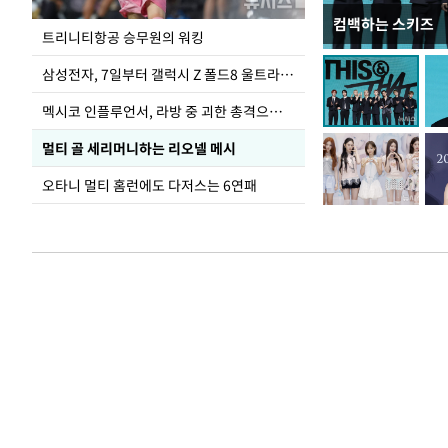
컴백하는 스키즈
입추 하루 앞둔 
트리니티항공 승무원의 워킹
폭염
삼성전자, 7일부터 갤럭시 Z 폴드8 울트라·폴드8·플립8 출시
멕시코 인플루언서, 라방 중 괴한 총격으로 사망
멀티 골 세리머니하는 리오넬 메시
오타니 멀티 홈런에도 다저스는 6연패