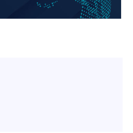
이승기 측 "차가원 전세금 
1
반환은 고도의 사기 수법
벌 원해"
"
아이유, 장기하 '별일 없
2
·당황'
일상 공개
허지웅 "우리가 지지했던 
3
혐의
들었다"…형소법 개정에 
김혜수 "우린 돈 받고 일
4
는 만큼 해내야"
효린 "절친에게 남친 빼
5
만 안 있어"
 격파
다"
손흥민, 5경기 연속골 실
6
기 끝 과달라하라 격파
축구협회, 15년 전 심판 
7
재는 내부 지침 준수"