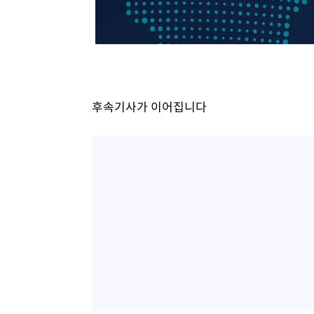
-3852초 전 >
[속보]7~9일 프로야구 3연전도 폭염 취소…11일 재개
-3514초 전 >
"韓 외환시장 개입 관측 배경엔 美의 대한국 무역적자 있어
-3341초 전 >
'월드컵 탈락 후폭풍' 축구협회…초유의 압수수색에 '충격
-3181초 전 >
서울 낮 37.9도, 올여름 최고치 경신…영등포 순간 '40도'
-2743초 전 >
[속보]종합특검, 대검 추가 압수수색…내란 중요임무종사 
후속기사가 이어집니다
19분 전 >
[속보]코스닥, 800p 회복…0.26% 오른 801.67 마감
20분 전 >
[속보]코스피, 301.88포인트(4.58%) 내린 6296.38 마감
22분 전 >
[속보]원·달러 환율, 0.7원 내린 1423.8원 마감
1시간 전 >
"여기 떨어졌다"…다누리, 스페이스X 로켓 달 충돌 흔적 포착
1시간 전 >
손흥민, 5경기 연속골 실패…LAFC는 승부차기 끝 과달라하라
3시간 전 >
내일까지 39도 '펄펄'…기상청 "태풍 지나며 폭염 잠시 꺾인