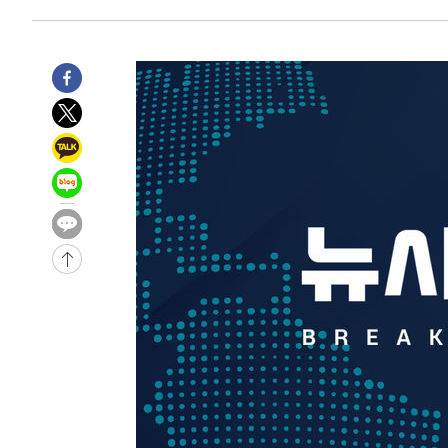
-2743초 전 >
[속보]종합특검, 대검 추가 압수수색…내란 중요임무종사 
19분 전 >
[속보]코스닥, 800p 회복…0.26% 오른 801.67 마감
20분 전 >
[속보]코스피, 301.88포인트(4.58%) 내린 6296.38 마감
22분 전 >
[속보]원·달러 환율, 0.7원 내린 1423.8원 마감
1시간 전 >
"여기 떨어졌다"…다누리, 스페이스X 로켓 달 충돌 흔적 포착
1시간 전 >
손흥민, 5경기 연속골 실패…LAFC는 승부차기 끝 과달라하라
3시간 전 >
내일까지 39도 '펄펄'…기상청 "태풍 지나며 폭염 잠시 꺾인
-24403초 전 >
'월드컵 탈락 후폭풍' 축구협회…11시간 걸린 초유의 압
합)
-23839초 전 >
[속보] 뉴욕증시, 혼조 출발…나스닥 0.3%↓, 다우 0.1
-22632초 전 >
축구협회, 15년 전 심판 성 접대 파문에 "현재는 내부 지
-21317초 전 >
경찰, '홍명보는 2순위' 결론냈던 스포츠윤리센터도 압
-6913초 전 >
[속보]합참 "北 발사체는 단거리탄도미사일…감시·경계태
-6661초 전 >
日방위성, 北이 동해로 쏜 발사체는 탄도미사일 가능성
-5091초 전 >
[속보] SKT, 에이닷 서비스 장애 발생…"원인 파악 중"
-4497초 전 >
[속보]합참 "북, 동해상으로 미상 발사체 발사"
-3893초 전 >
'낮 최고 39도' 불볕더위…한밤 열대야도 계속[내일날씨]