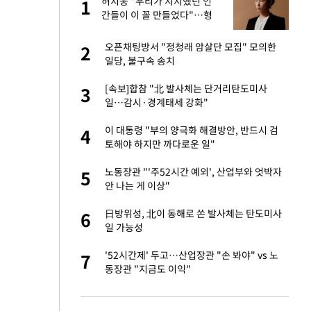
미
허지웅 "우리가 지지했던 인
1
1
…엄
간들이 이 꼴 만들었다"…형
소법 개정에 격한 반응
이 산다' 선곡…쿨한
오픈채팅방서 "정청래 암살단 모집" 모의한
2
2
일당, 불구속 송치
인간들이 이 꼴 만
[속보]합참 "北 발사체는 단거리탄도미사
3
3
격한 반응
일…감시·경계태세 강화"
하는 프리랜서…받
이 대통령 "부의 양극화 해결방안, 반드시 검
4
4
토해야 하지만 까다로운 일"
앗겨…지금이라면 가
노동장관 "'주52시간 예외', 산업부와 엇박자
5
5
안 나는 게 이상"
패…LAFC는 승부차
日방위성, 北이 동해로 쏜 발사체는 탄도미사
6
6
일 가능성
성 접대 파문에 "현
'52시간제' 두고…산업장관 "손 봐야" vs 노
7
7
동장관 "지금도 이익"