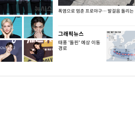
전남광주… 열화상 카메라에 담긴
폭염으로 멈춘 프로야구… 발걸음 돌리는
그래픽뉴스
태풍 '돌핀' 예상 이동
경로