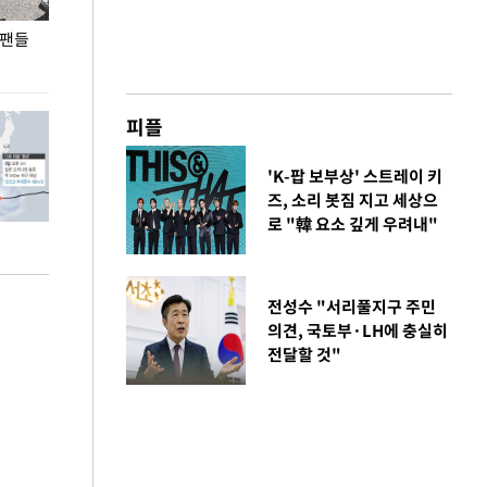
 팬들
이 대통령, '청년 대책 속도 높여야…폭염 문제도
입추 코앞인데 전
총력 대응'
피플
'K-팝 보부상' 스트레이 키
즈, 소리 봇짐 지고 세상으
로 "韓 요소 깊게 우려내"
전성수 "서리풀지구 주민
의견, 국토부·LH에 충실히
전달할 것"