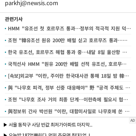
parkhj@newsis.com
관련기사
HMM "유조선 첫 호르무즈 통과…정부의 적극적 지원 덕분"
조현 "韓유조선 원유 200만 배럴 싣고 호르무즈 통과…이란과 협의 마쳐"
한국 유조선, 호르무즈 해협 통과 중…내달 8일 울산항 도착
국적선사 HMM "원유 200만 배럴 선적 유조선, 호르무즈 통과 중…3주뒤 韓도착"
[속보]외교부 "이란, 주이란 한국대사관 통해 18일 밤 韓선박 1척 호르무즈 해협 통항 가능 통보"
與 "나무호 피격, 정부 신중 대응해야" 野 "공격 주체도 못 밝혀"
조현 "나무호 조사 거의 최종 단계…이란측에 필요시 협조해달라 요구"(종합)
與정보위 간사 박선원 "이란, 대함미사일로 나무호에 쏜 것 같다"