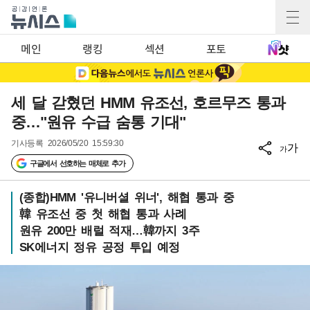
메인
랭킹
섹션
포토
세 달 갇혔던 HMM 유조선, 호르무즈 통과
중…"원유 수급 숨통 기대"
기사등록
2026/05/20 15:59:30
가
가
구글에서 선호하는 매체로 추가
(종합)HMM '유니버셜 위너', 해협 통과 중
韓 유조선 중 첫 해협 통과 사례
원유 200만 배럴 적재…韓까지 3주
SK에너지 정유 공정 투입 예정