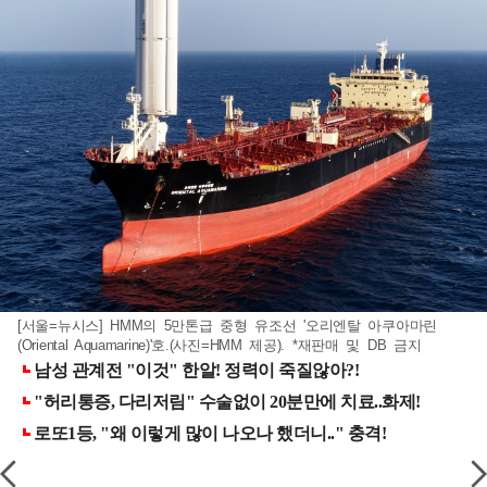
[서울=뉴시스] HMM의 5만톤급 중형 유조선 '오리엔탈 아쿠아마린
(Oriental Aquamarine)'호.(사진=HMM 제공). *재판매 및 DB 금지