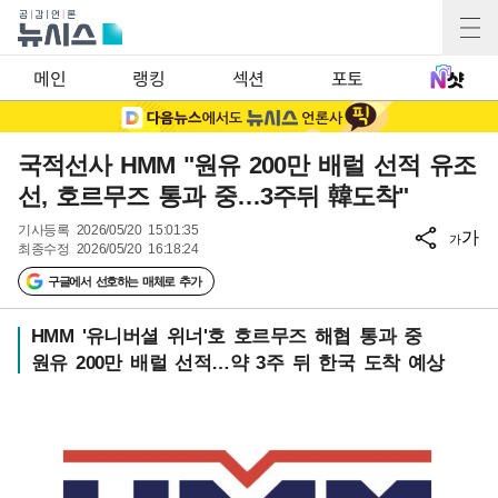
메인
랭킹
섹션
포토
국적선사 HMM "원유 200만 배럴 선적 유조
선, 호르무즈 통과 중…3주뒤 韓도착"
기사등록
2026/05/20 15:01:35
가
가
최종수정
2026/05/20 16:18:24
구글에서 선호하는 매체로 추가
HMM '유니버셜 위너'호 호르무즈 해협 통과 중
원유 200만 배럴 선적…약 3주 뒤 한국 도착 예상