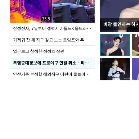
비광 출연하는 하
이재명 대통령, 
삼성전자, 7일부터 갤럭시 Z 폴드8 울트라·폴드8·플립8 출시
선 다해 강구해야
기저귀 찬 채 지구 갖고 노는 트럼프와 푸틴 형상 미로
업무보고 참석한 정성호 장관
폭염중대경보에 프로야구 연일 취소…피칭 연습장 '52도'
안전기준 부적합 해외직구 어린이 물놀이용품 판매 중단 요청한 서울시