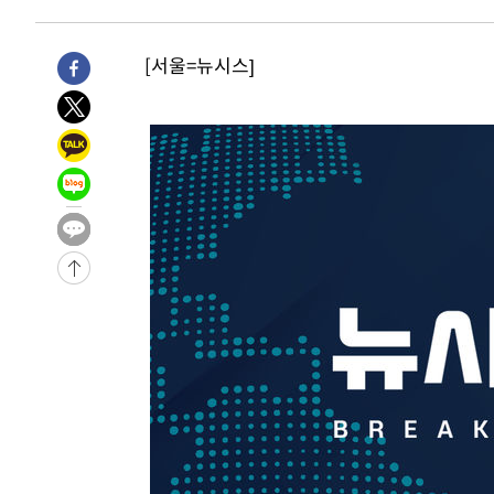
우 0.49%↑
-6155초 전 >
[속보] 이란 대통령 "지금 최고지도자와 소통하기가 매우 
임 3년 인터뷰
2시간 전 >
[속보] "이란-오만, 호르무즈 해협 통행 항로 합의" 이란 외
[서울=뉴시스]
-32109초 전 >
트럼프, 한국계 진보 주지사 후보 맹공…"공산주의가 최대
-32087초 전 >
"美간섭에 합의 지연"…트럼프, '이란 호르무즈 통제권'
-28607초 전 >
[속보]산업장관 "李정부, 원전 반대 안해…안정 전력 위
-27304초 전 >
[속보]경찰, '홍명보 선임 논란' 대한축구협회·축구회관 
색
-26691초 전 >
[속보]산업장관 "美무역법 제301조 과잉생산 결과 발표 8
상
-26484초 전 >
[속보]코스피 매도사이드카 발동…4%대 급락
-25756초 전 >
[속보]전남광주 초대 시민추천 부시장에 백승주·윤난실
-23317초 전 >
서울 열대야 15일째 지속…비공식 '초열대야' 30도 넘어
-21884초 전 >
[속보]코스닥, 2.15포인트(0.27%) 내린 797.44 출발
-21867초 전 >
[속보]코스피, 119.51포인트(1.81%) 내린 6478.75 개
-18314초 전 >
6월 경상수지 497.3억 달러…두 달 연속 사상 최대
-18265초 전 >
서울 낮 39도 '폭염중대경보'…40도 관측 가능성도
-15627초 전 >
미 워싱턴주 스포캔 시의 통제불능 3개 산불, 방화선 일부
-7800초 전 >
[속보] 호르무즈 해협 이란-오만 협상 기대속 뉴욕증시 혼조