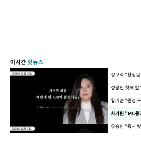
이시간
핫뉴스
정웅인 첫째 딸 
황기순 "원정 