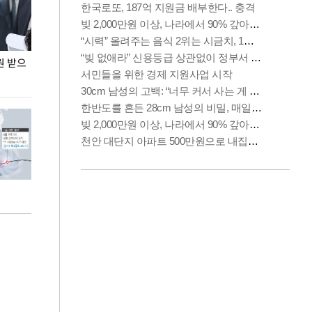
원 받으
정동영, 조현 '이상주의' 발언에 "이상이 있어야
장동혁 "李 대
현실 바꿔"
하다"