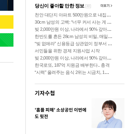
기자수첩
'홈플 피해' 소상공인 이번에
도 뒷전