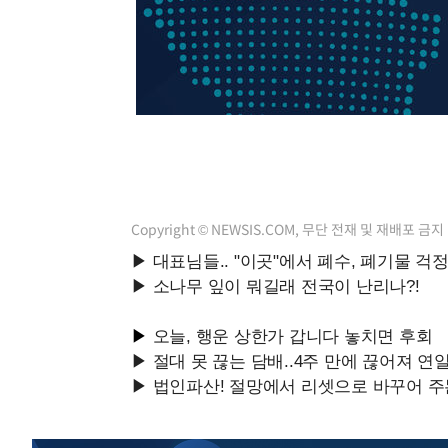
우 0.49%↑
-6155초 전 >
[속보] 이란 대통령 "지금 최고지도자와 소통하기가 매우 
임 3년 인터뷰
2시간 전 >
[속보] "이란-오만, 호르무즈 해협 통행 항로 합의" 이란 외
Copyright © NEWSIS.COM, 무단 전재 및 재배포 금지