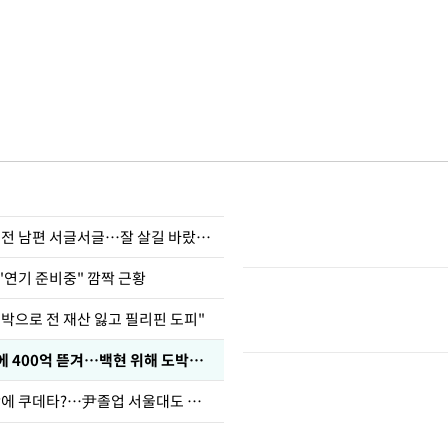
정보석 "황정음 전 남편 서글서글…잘 살길 바랐는데"
"연기 준비중" 깜짝 근황
도박으로 전 재산 잃고 필리핀 도피"
차가원 "MC몽에 400억 뜯겨…백현 위해 도박빚 갚아줘"
유승민 "육사 탓에 쿠데타?…尹졸업 서울대도 없애나"