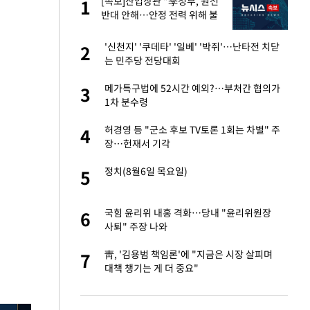
[속보]산업장관 "李정부, 원전
1
1
세
반대 안해…안정 전력 위해 불
가피"
입힌다…AI 로봇 연
'신천지' '쿠데타' '일베' '박쥐'…난타전 치닫
2
2
는 민주당 전당대회
 재산 잃고 필리핀
메가특구법에 52시간 예외?…부처간 협의가
3
3
1차 분수령
대 올라…많이 걱정
허경영 등 "군소 후보 TV토론 1회는 차별" 주
4
4
장…헌재서 기각
"짝짝이 눈 탈출"
정치(8월6일 목요일)
5
5
이 안 된다"
국힘 윤리위 내홍 격화…당내 "윤리위원장
6
6
사퇴" 주장 나와
 원전 반대 안해…안
靑, '김용범 책임론'에 "지금은 시장 살피며
7
7
대책 챙기는 게 더 중요"