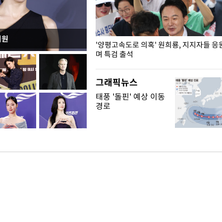
지원
"수사·기소 분리 관련 대비책 최
'양평고속도로 의혹' 원희룡, 지지자들 응
"
며 특검 출석
그래픽뉴스
태풍 '돌핀' 예상 이동
경로