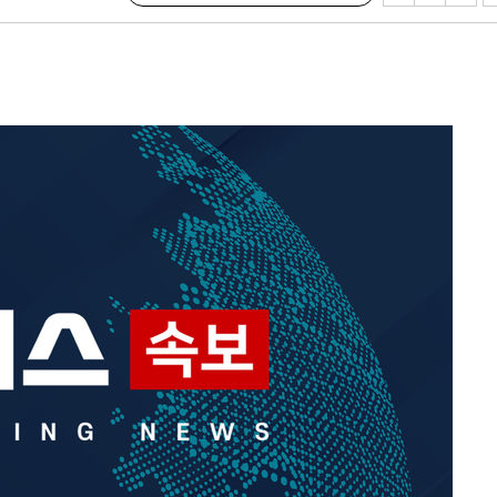
어려워" 취
무부 대변인
 위협"
 수용할까
해 불가피"
등 압수수
월 중 예
장
 구축
 마감 다