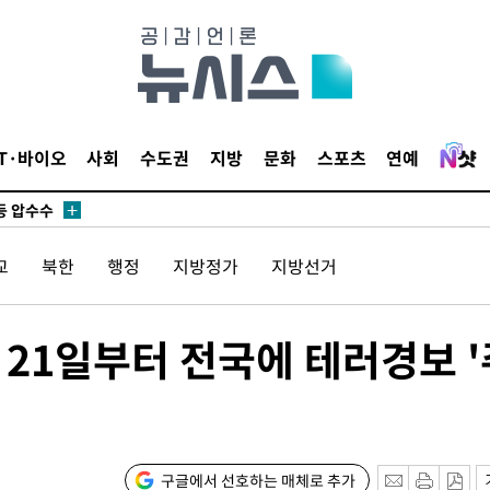
무부 대변인
 위협"
 수용할까
해 불가피"
IT·바이오
사회
수도권
지방
문화
스포츠
연예
등 압수수
월 중 예
교
북한
행정
지방정가
지방선거
비 21일부터 전국에 테러경보 
장
 구축
구글에서 선호하는 매체로 추가
 마감 다