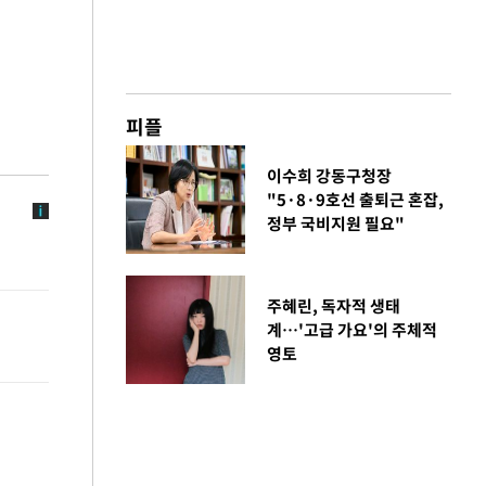
피플
이수희 강동구청장
"5·8·9호선 출퇴근 혼잡,
정부 국비지원 필요"
주혜린, 독자적 생태
계…'고급 가요'의 주체적
영토