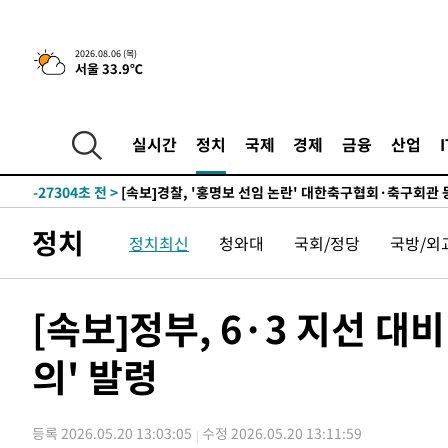
2시간 전 >
[속보] "이란-오만, 호르무즈 해협 통행 항로 합의" 이란 외
2026.08.06 (목)
서울 33.9℃
-32109초 전 >
트럼프, 한국계 진보 주지사 후보 맹공…"공산주의가 최대
-32087초 전 >
"美간섭에 합의 지연"…트럼프, '이란 호르무즈 통제권'
-28607초 전 >
[속보]산업장관 "李정부, 원전 반대 안해…안정 전력 위
실시간
정치
국제
경제
금융
산업
-27304초 전 >
[속보]경찰, '홍명보 선임 논란' 대한축구협회·축구회관 
색
-26691초 전 >
[속보]산업장관 "美무역법 제301조 과잉생산 결과 발표 8
상
-26484초 전 >
[속보]코스피 매도사이드카 발동…4%대 급락
정치
정치최신
청와대
국회/정당
국방/외
-25756초 전 >
[속보]전남광주 초대 시민추천 부시장에 백승주·윤난실
-23317초 전 >
서울 열대야 15일째 지속…비공식 '초열대야' 30도 넘어
-21884초 전 >
[속보]코스닥, 2.15포인트(0.27%) 내린 797.44 출발
[속보]정부, 6·3 지선 대
-21867초 전 >
[속보]코스피, 119.51포인트(1.81%) 내린 6478.75 개
의' 발령
-18314초 전 >
6월 경상수지 497.3억 달러…두 달 연속 사상 최대
-18265초 전 >
서울 낮 39도 '폭염중대경보'…40도 관측 가능성도
-15627초 전 >
미 워싱턴주 스포캔 시의 통제불능 3개 산불, 방화선 일부
등록 2026.05.20 13:03:05
수정 2026.05.20 13:11:59
-7800초 전 >
[속보] 호르무즈 해협 이란-오만 협상 기대속 뉴욕증시 혼조