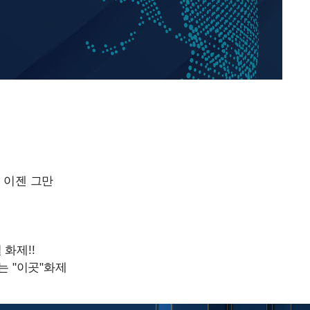
정웅인 첫째 딸, 연기자 지
1
망…또 배우 꿈꾸는 스타 2
어려워" 취
무부 대변인
정부, 전 산업에 'AI 옷' 
2
1000대 보급 추진
황기순 "원정 도박으로 전
3
도피"
'첫 주연' 정준원 "심판
4
돼"
최준희, 또 성형수술 예고 
5
바다, 워터밤 공개저격 "말
6
[속보]산업장관 "李정부,
7
정 전력 위해 불가피"