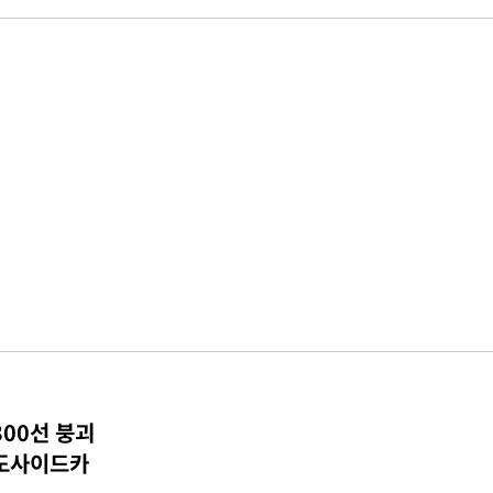
300선 붕괴
매도사이드카