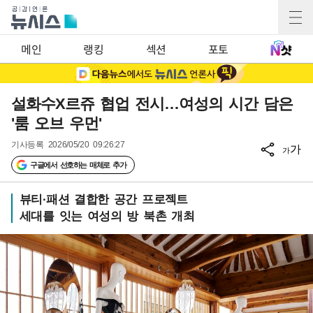
메인
랭킹
섹션
포토
설화수X르쥬 협업 전시…여성의 시간 담은
'룸 오브 우먼'
기사등록
2026/05/20 09:26:27
가
가
구글에서 선호하는 매체로 추가
뷰티·패션 결합한 공간 프로젝트
세대를 잇는 여성의 방 북촌 개최