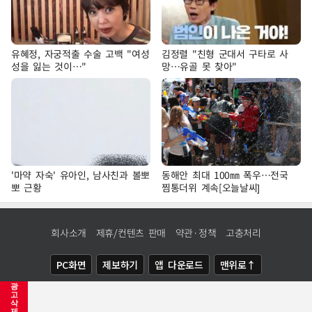
유혜정, 자궁적출 수술 고백 "여성
김정렬 "친형 군대서 구타로 사
성을 잃는 것이…"
망…유골 못 찾아"
'마약 자숙' 유아인, 남사친과 볼뽀
동해안 최대 100㎜ 폭우…전국
뽀 근황
찜통더위 계속[오늘날씨]
회사소개
제휴/컨텐츠 판매
약관·정책
고충처리
PC화면
제보하기
앱 다운로드
맨위로↑
광
COPYRIGHTⓒ
NEWSIS
ALL RIGHTS RESERVED.
고
삭
제