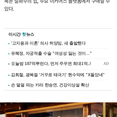
북촌 설화수의 집, 주요 이커머스 플랫폼에서 구매할 수
있다.
이시간
핫
뉴스
'고지용과 이혼' 의사 허양임, 새 출발했다
유혜정, 자궁적출 수술 "여성성 잃는 것이…"
김희철, 광복절 '거꾸로 태극기' 현수막에 "X돌았네"
손 덜덜 떠는 카라 한승연, 건강이상설 확산