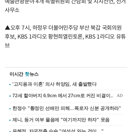
예술관광분야 4개 특별위원회 간담회 및 지지선언, 선거
사무소
▲오후 7시, 하정우 더불어민주당 부산 북갑 국회의원
후보, KBS 1라디오 황현희열린토론, KBS 1라디오 유튜
브
이시간
핫
뉴스
'고지용과 이혼' 의사 허양임, 새 출발했다
한정수 "황정민 선배만 피해…폭로자 신분 공개하라"
제니, 동거 여부 물음에 "여기까지만 하자" 웃음
유혜정, 자궁적출 수술 "여성성 잃는 것이…"