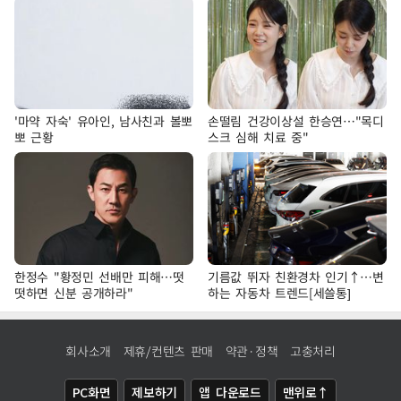
'마약 자숙' 유아인, 남사친과 볼뽀
손떨림 건강이상설 한승연…"목디
뽀 근황
스크 심해 치료 중"
한정수 "황정민 선배만 피해…떳
기름값 뛰자 친환경차 인기↑…변
떳하면 신분 공개하라"
하는 자동차 트렌드[세쓸통]
회사소개
제휴/컨텐츠 판매
약관·정책
고충처리
PC화면
제보하기
앱 다운로드
맨위로↑