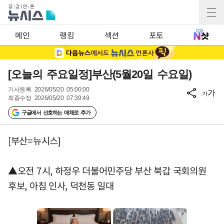
메인
랭킹
섹션
포토
[오늘의 주요일정]부산(5월20일 수요일)
기사등록
2026/05/20 05:00:00
가
가
최종수정
2026/05/20 07:39:49
구글에서 선호하는 매체로 추가
[부산=뉴시스]
▲오전 7시, 하정우 더불어민주당 부산 북갑 국회의원
후보, 아침 인사, 덕천동 일대