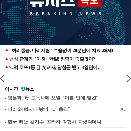
이시간
핫
뉴스
방은희, 母 고독사에 오열 "이틀 만에 발견"
한국 떠난 김지수, 프라하 여행사 차렸다더니…