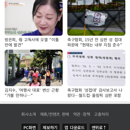
방은희, 母 고독사에 오열 "이틀
축구협회, 15년 전 심판 성 접대
만에 발견"
파문에 "현재는 내부 지침 준수"
김지수, '여행사 대표' 변신 근황
축구협회 '성접대' 감사보고서 나
"가볼 만하니…"
왔다…월드컵·올림픽 심판 포함
회사소개
제휴/컨텐츠 판매
약관·정책
고충처리
PC화면
제보하기
앱 다운로드
맨위로↑