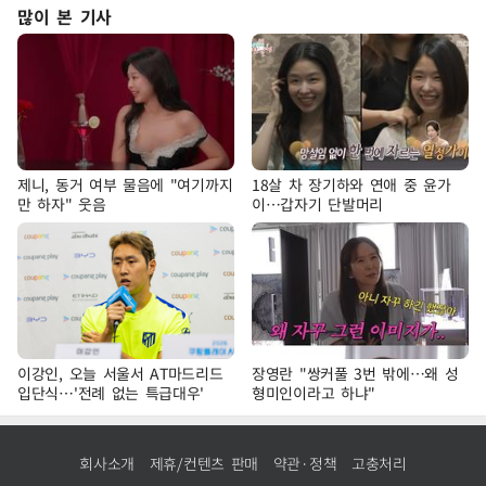
많이 본 기사
제니, 동거 여부 물음에 "여기까지
18살 차 장기하와 연애 중 윤가
만 하자" 웃음
이…갑자기 단발머리
이강인, 오늘 서울서 AT마드리드
장영란 "쌍커풀 3번 밖에…왜 성
입단식…'전례 없는 특급대우'
형미인이라고 하냐"
회사소개
제휴/컨텐츠 판매
약관·정책
고충처리