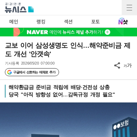
메인
랭킹
섹션
포토
교보 이어 삼성생명도 인식…해약준비금 제
도 개선 '안갯속'
기사등록
2026/05/20 07:00:00
가
가
구글에서 선호하는 매체로 추가
해약환급금 준비금 적립에 배당·건전성 상충
당국 "아직 방향성 없어…감독규정 개정 필요"