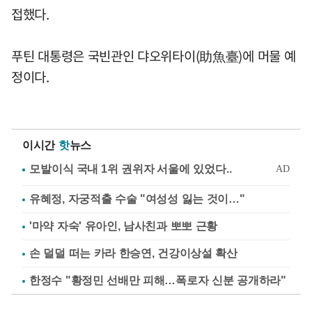
접했다.
푸틴 대통령은 국빈관인 댜오위타이(助魚臺)에 머물 예
정이다.
이시간
핫
뉴스
유혜정, 자궁적출 수술 "여성성 잃는 것이…"
'마약 자숙' 유아인, 남사친과 뽀뽀 근황
손 덜덜 떠는 카라 한승연, 건강이상설 확산
한정수 "황정민 선배만 피해…폭로자 신분 공개하라"