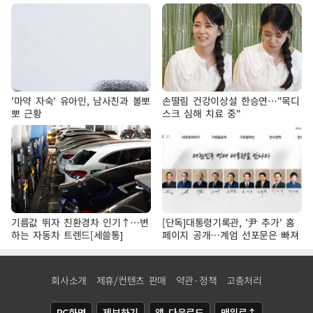
'마약 자숙' 유아인, 남사친과 볼뽀
손떨림 건강이상설 한승연…"목디
뽀 근황
스크 심해 치료 중"
기름값 뛰자 친환경차 인기↑…변
[단독]대통령기록관, '尹 추가' 홈
하는 자동차 트렌드[세쓸통]
페이지 공개…계엄 선포문은 빠져
회사소개
제휴/컨텐츠 판매
약관·정책
고충처리
PC화면
제보하기
앱 다운로드
맨위로↑