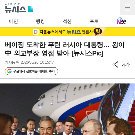
메인
랭킹
섹션
포토
베이징 도착한 푸틴 러시아 대통령… 왕이
中 외교부장 영접 받아 [뉴시스Pic]
기사등록
2026/05/20 10:15:47
가
가
구글에서 선호하는 매체로 추가