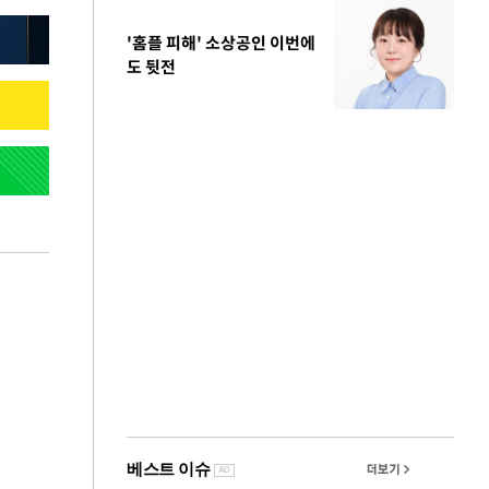
'홈플 피해' 소상공인 이번에
도 뒷전