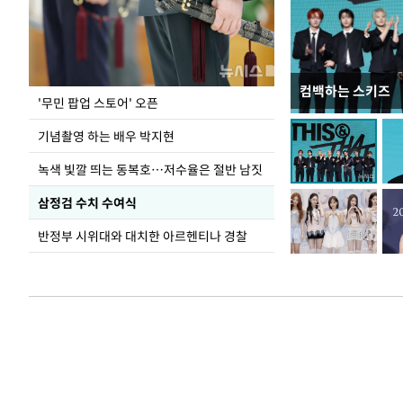
컴백하는 스키즈
홈플러스, 67개 
'무민 팝업 스토어' 오픈
기념촬영 하는 배우 박지현
녹색 빛깔 띄는 동복호…저수율은 절반 남짓
삼정검 수치 수여식
반정부 시위대와 대치한 아르헨티나 경찰