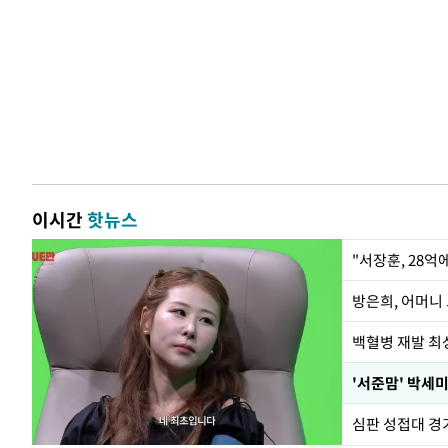
이시간
핫뉴스
"서장훈, 28억
방은희, 어머니 
백혈병 재발 최성
'서준맘' 박세미