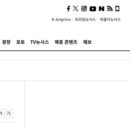
K-Artprice
프라임뉴시스
위클리뉴시스
광장
포토
TV뉴시스
제휴 콘텐츠
제보