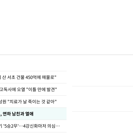
에 산 서초 건물 450억에 매물로"
고독사에 오열 "이틀 만에 발견"
원 "치료가 날 죽이는 것 같아"
, 연하 남친과 열애
심판 성접대 경기 '5승2무'…4강신화마저 의심받아