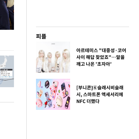
사진으로 보는 일주일
이 대통령, 국
피플
가 책임지고 치유
아르테미스 "대중성·코어
사이 해답 찾았죠"…알을
깨고 나온 '초자아'
[부니콘]⑥슬래시비슬래
시, 스마트폰 액세서리에
NFC 더했다