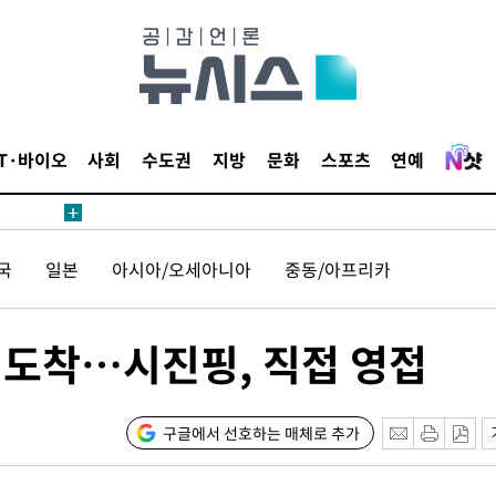
IT·바이오
사회
수도권
지방
문화
스포츠
연예
국
일본
아시아/오세아니아
중동/아프리카
 도착…시진핑, 직접 영접
구글에서 선호하는 매체로 추가