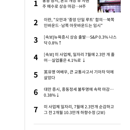
서
홍콩 증시, 혼조 개장 후 자원
1
1
주 매수로 상승 마감…H주
0.39%↑
자친구와 열애 "결혼
이란, "오만과 '중앙 단일 루트' 합의…북쪽
2
2
인바운드·남쪽 아웃바운드는 임시"
가 날 죽이는 것 같
[속보]뉴욕증시 상승 출발…S&P 0.3% 나스
3
3
닥 0.8%↑
 공급 기존 사고방식
[속보] 미 사업체, 일자리 7월에 2.3만 개 줄
4
4
"
어…실업률은 4.1%로 ↓
회의서 공급 논
英유명 여배우, 큰 교통사고서 기아차 덕에
5
5
달리지 말고 과감
살았다
자원주 매수로 상승
대만 증시, 중동정세 불투명에 속락 마감…
6
6
0.38%↓
르기 방지법' 개편안
미 사업체 일자리, 7월에 2.3만개 순감하고
7
7
그 전 2개월 10.3만개 하향수정 (2보)