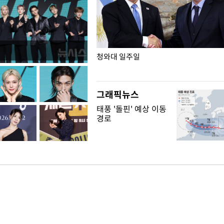
점포 가오픈… 13일 정식 개장
청와대 일주일
그래픽뉴스
태풍 '돌핀' 예상 이동
경로