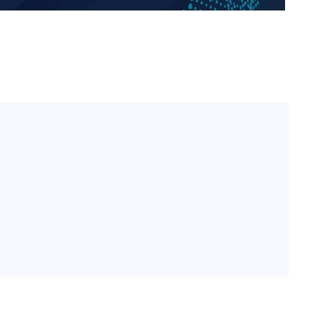
[단독]인천 부평구 아파트
1
10대가 40대 친모 살해
'서준맘' 박세미, 연하 남
2
생각도"
백혈병 재발 최성원 "치료
3
았다" 눈물
[속보]이 대통령 "부동산
4
매달리지 말고 과감히 실천
이 대통령, 6시간 부동산 
5
의…"기존 사고 방식에 매
히 실천"(종합)
홍콩 증시, 혼조 개장 후 
6
마감…H주 0.39%↑
이 대통령, 'ISA·주가누
7
질타하며 재검토 지시