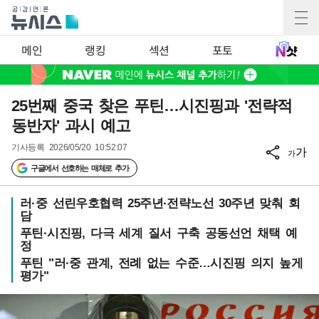
메인
랭킹
섹션
포토
25번째 중국 찾은 푸틴…시진핑과 '전략적
동반자' 과시 예고
기사등록
2026/05/20 10:52:07
가
가
구글에서 선호하는 매체로 추가
러·중 선린우호협력 25주년·전략노선 30주년 맞춰 회
담
푸틴·시진핑, 다극 세계 질서 구축 공동선언 채택 예
정
푸틴 "러·중 관계, 전례 없는 수준…시진핑 의지 높게
평가"