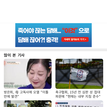
많이 본 기사
방은희, 母 고독사에 오열 "이틀
축구협회, 15년 전 심판 성 접대
만에 발견"
파문에 "현재는 내부 지침 준수"