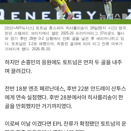
[런던=AP/뉴시스] 토트넘 홋스퍼의 히샤를리송이 19일(현지 시간) 영국
런던 스탬퍼드 브리지에서 열린 2025-26 프리미어리그 37라운드 첼시
와 경기 후반 29분 0-2 상황에서 만회 골을 넣은 후 세리머니하고 있
다. 토트넘은 1-2로 패했으며, 최종전 결과에 따라 리그 잔류 여부가
가려지게 됐다. 2026.05.20.
하지만 손흥민의 응원에도 토트넘은 먼저 두 골을 내주
며 끌려갔다.
전반 18분 엔조 페르난데스, 후반 22분 안드레이 산투스
에게 연속 실점했다. 후반 28분에서야 히샤를리송이 한
골을 만회했지만 거기까지였다.
이로써 이날 이겼다면 EPL 잔류가 확정됐던 토트넘의 운