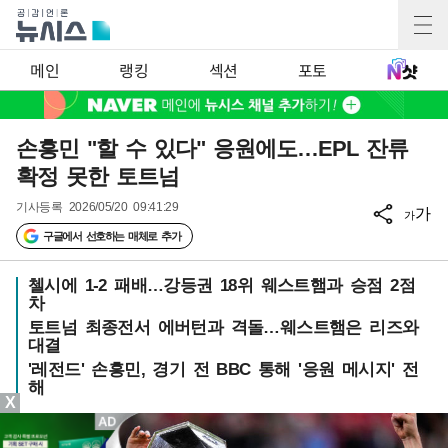
메인
랭킹
섹션
포토
손흥민 "할 수 있다" 응원에도…EPL 잔류
확정 못한 토트넘
기사등록
2026/05/20 09:41:29
가
가
구글에서 선호하는 매체로 추가
첼시에 1-2 패배…강등권 18위 웨스트햄과 승점 2점
차
토트넘 최종전서 에버턴과 격돌…웨스트햄은 리즈와
대결
'레전드' 손흥민, 경기 전 BBC 통해 '응원 메시지' 전
해
X