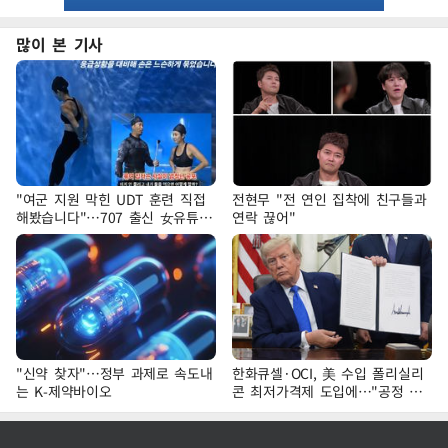
많이 본 기사
"여군 지원 막힌 UDT 훈련 직접
전현무 "전 연인 집착에 친구들과
해봤습니다"…707 출신 女유튜버
연락 끊어"
'완벽 소화'
"신약 찾자"…정부 과제로 속도내
한화큐셀·OCI, 美 수입 폴리실리
는 K-제약바이오
콘 최저가격제 도입에…"공정 경
쟁·수익성 개선 환영"