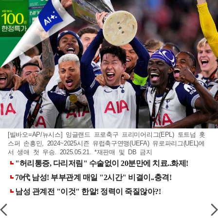
[빌바오=AP/뉴시스] 잉글랜드 프로축구 프리미어리그(EPL) 토트넘 홋
스퍼 손흥민, 2024~2025시즌 유럽축구연맹(UEFA) 유로파리그(UEL)에
서 생애 첫 우승. 2025.05.21. *재판매 및 DB 금지