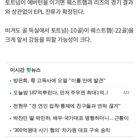
토트넘이 에버턴을 이기면 웨스트햄과 리즈의 경기 결과
와 상관없이 EPL 잔류가 확정된다.
비겨도 골 득실에서 토트넘(-10골)이 웨스트햄(-22골)을
크게 앞서 강등을 피할 가능성이 크다.
이시간
핫
뉴스
방은희, 母 고독사에 오열 "이틀 만에 발견"
전현무 "전 연인 집착·통제에 친구들과 연락 끊겨"
박찬민 딸 박민하, 배우·국가대표 병행하더니…근황이
'300억원대 사기 혐의' 차가원 대표 구속 송치