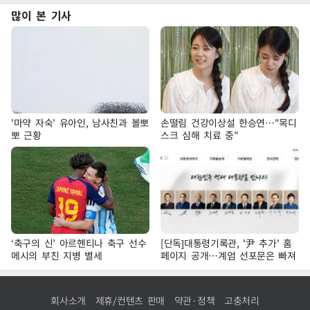
많이 본 기사
'마약 자숙' 유아인, 남사친과 볼뽀
손떨림 건강이상설 한승연…"목디
뽀 근황
스크 심해 치료 중"
‘축구의 신’ 아르헨티나 축구 선수
[단독]대통령기록관, '尹 추가' 홈
메시의 부친 지병 별세
페이지 공개…계엄 선포문은 빠져
회사소개
제휴/컨텐츠 판매
약관·정책
고충처리