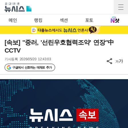
메인
랭킹
섹션
포토
[속보] "중러, '선린우호협력조약' 연장"中
CCTV
기사등록
2026/05/20 12:43:03
가
가
구글에서 선호하는 매체로 추가