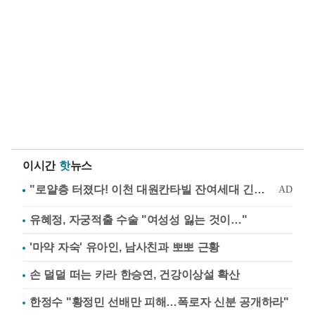
이시간
핫
뉴스
유혜정, 자궁적출 수술 "여성성 잃는 것이…"
'마약 자숙' 유아인, 남사친과 뽀뽀 근황
손 덜덜 떠는 카라 한승연, 건강이상설 확산
한정수 "황정민 선배만 피해…폭로자 신분 공개하라"