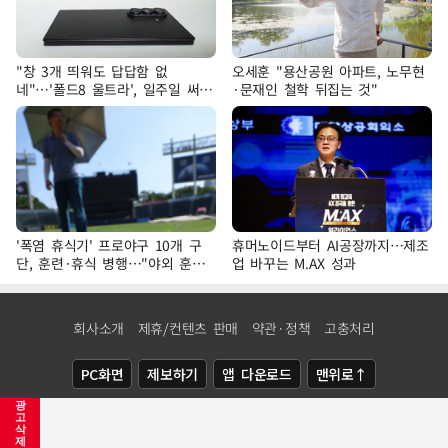
"창 3개 띄워도 답답함 없
오세훈 "용산공원 아파트, 노무현
네"…'폴드8 울트라', 일주일 써보
·문재인 철학 뒤집는 것"
니
'폭염 휴식기' 프로야구 10개 구
휴머노이드부터 AI공장까지…제조
단, 훈련·휴식 병행…"야외 훈련
업 바꾸는 M.AX 성과
해도 안전 최우선"
회사소개
제휴/컨텐츠 판매
약관·정책
고충처리
PC화면
제보하기
앱 다운로드
맨위로↑
광
COPYRIGHTⓒ
NEWSIS
ALL RIGHTS RESERVED.
고
삭
제