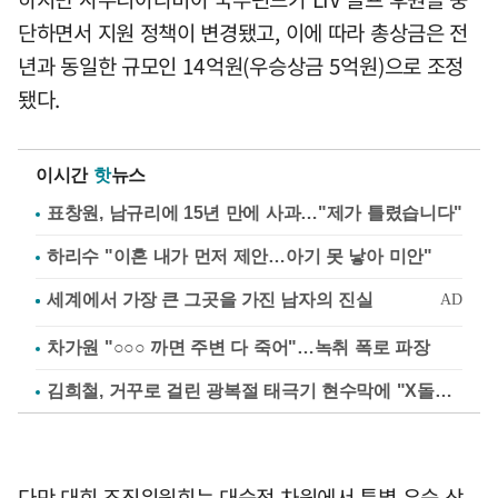
단하면서 지원 정책이 변경됐고, 이에 따라 총상금은 전
년과 동일한 규모인 14억원(우승상금 5억원)으로 조정
됐다.
이시간
핫
뉴스
표창원, 남규리에 15년 만에 사과…"제가 틀렸습니다"
하리수 "이혼 내가 먼저 제안…아기 못 낳아 미안"
차가원 "○○○ 까면 주변 다 죽어"…녹취 폭로 파장
김희철, 거꾸로 걸린 광복절 태극기 현수막에 "X돌았네"
다만 대회 조직위원회는 대승적 차원에서 특별 우승 상