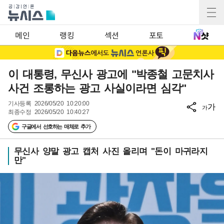
메인
랭킹
섹션
포토
이 대통령, 무신사 광고에 "박종철 고문치사
사건 조롱하는 광고 사실이라면 심각"
기사등록
2026/05/20 10:20:00
가
가
최종수정
2026/05/20 10:40:27
구글에서 선호하는 매체로 추가
무신사 양말 광고 캡처 사진 올리며 "돈이 마귀라지
만"