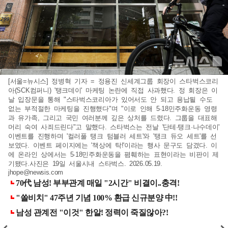
[서울=뉴시스] 정병혁 기자 = 정용진 신세계그룹 회장이 스타벅스코리
아(SCK컴퍼니) '탱크데이' 마케팅 논란에 직접 사과했다. 정 회장은 이
날 입장문을 통해 "스타벅스코리아가 있어서도 안 되고 용납될 수도
없는 부적절한 마케팅을 진행했다"며 "이로 인해 5·18민주화운동 영령
과 유가족, 그리고 국민 여러분께 깊은 상처를 드렸다. 그룹을 대표해
머리 숙여 사죄드린다"고 말했다. 스타벅스는 전날 '단테·탱크·나수데이'
이벤트를 진행하며 '컬러풀 탱크 텀블러 세트'와 '탱크 듀오 세트'를 선
보였다. 이벤트 페이지에는 '책상에 탁!'이라는 행사 문구도 담겼다. 이
에 온라인 상에서는 5·18민주화운동을 폄훼하는 표현이라는 비판이 제
기됐다.사진은 19일 서울시내 스타벅스. 2026.05.19.
jhope@newsis.com