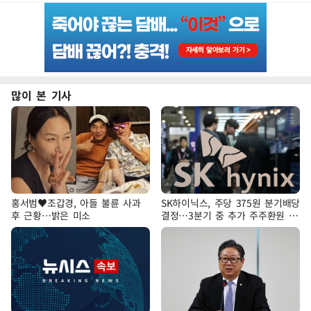
많이 본 기사
홍서범♥조갑경, 아들 불륜 사과
SK하이닉스, 주당 375원 분기배당
후 근황…밝은 미소
결정…3분기 중 추가 주주환원 발
표