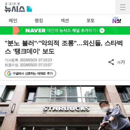
메인
랭킹
섹션
포토
"분노 불러"·"악의적 조롱"…외신들, 스타벅
스 '탱크데이' 보도
기사등록
2026/05/20 07:10:23
가
가
최종수정
2026/05/20 07:15:07
구글에서 선호하는 매체로 추가