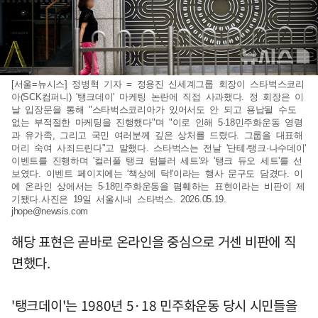
[서울=뉴시스] 정병혁 기자 = 정용진 신세계그룹 회장이 스타벅스코리
아(SCK컴퍼니) '탱크데이' 마케팅 논란에 직접 사과했다. 정 회장은 이
날 입장문을 통해 "스타벅스코리아가 있어서도 안 되고 용납될 수도
없는 부적절한 마케팅을 진행했다"며 "이로 인해 5·18민주화운동 영령
과 유가족, 그리고 국민 여러분께 깊은 상처를 드렸다. 그룹을 대표해
머리 숙여 사죄드린다"고 말했다. 스타벅스는 전날 '단테·탱크·나수데이'
이벤트를 진행하며 '컬러풀 탱크 텀블러 세트'와 '탱크 듀오 세트'를 선
보였다. 이벤트 페이지에는 '책상에 탁!'이라는 행사 문구도 담겼다. 이
에 온라인 상에서는 5·18민주화운동을 폄훼하는 표현이라는 비판이 제
기됐다.사진은 19일 서울시내 스타벅스. 2026.05.19.
jhope@newsis.com
해당 표현은 곧바로 온라인을 중심으로 거센 비판에 직
면했다.
'탱크데이'는 1980년 5·18 민주화운동 당시 시민들을