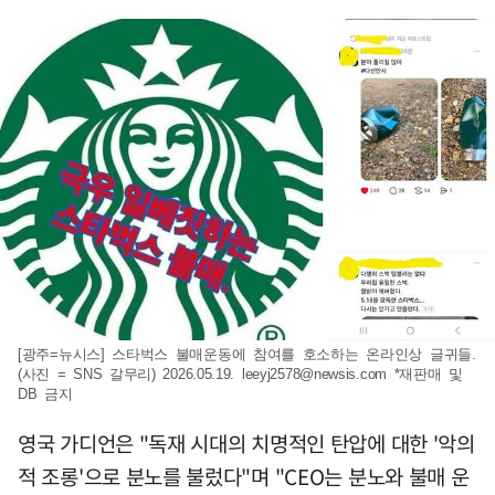
[광주=뉴시스] 스타벅스 불매운동에 참여를 호소하는 온라인상 글귀들.
(사진 = SNS 갈무리) 2026.05.19.
leeyj2578@newsis.com
*재판매 및
DB 금지
영국 가디언은 "독재 시대의 치명적인 탄압에 대한 '악의
적 조롱'으로 분노를 불렀다"며 "CEO는 분노와 불매 운