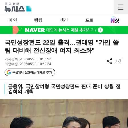
메인
랭킹
섹션
포토
국민성장펀드 22일 출격…권대영 "가입 쏠
림 대비해 전산장애 여지 최소화"
기사등록
2026/05/20 10:05:52
가
가
최종수정
2026/05/20 10:52:24
구글에서 선호하는 매체로 추가
금융위, 국민참여형 국민성장펀드 판매 준비 상황 점
검회의 개최