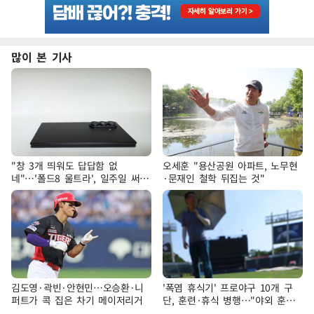
많이 본 기사
"창 3개 띄워도 답답함 없
오세훈 "용산공원 아파트, 노무현
네"…'폴드8 울트라', 일주일 써보
·문재인 철학 뒤집는 것"
니
김도영·곽빈·안현민…오승환·니
'폭염 휴식기' 프로야구 10개 구
퍼트가 콕 집은 차기 메이저리거
단, 훈련·휴식 병행…"야외 훈련
해도 안전 최우선"