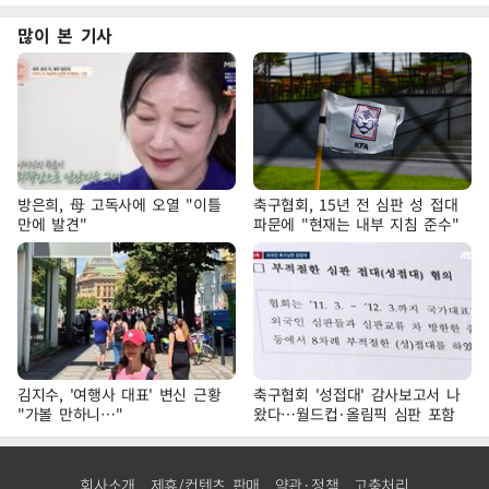
많이 본 기사
방은희, 母 고독사에 오열 "이틀
축구협회, 15년 전 심판 성 접대
만에 발견"
파문에 "현재는 내부 지침 준수"
김지수, '여행사 대표' 변신 근황
축구협회 '성접대' 감사보고서 나
"가볼 만하니…"
왔다…월드컵·올림픽 심판 포함
회사소개
제휴/컨텐츠 판매
약관·정책
고충처리