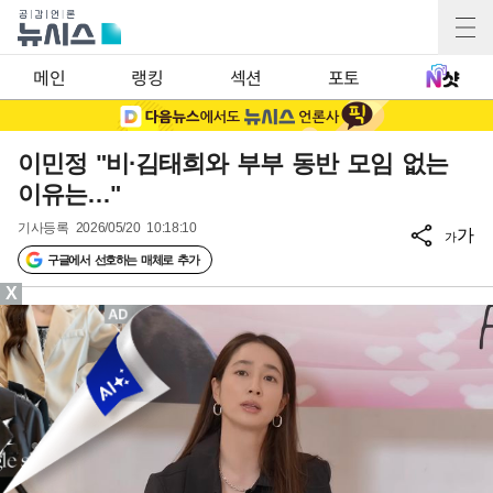
메인
랭킹
섹션
포토
이민정 "비·김태희와 부부 동반 모임 없는
이유는…"
기사등록
2026/05/20 10:18:10
가
가
구글에서 선호하는 매체로 추가
X