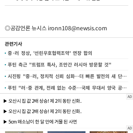
◎공감언론 뉴시스
ironn108@newsis.com
관련기사
중·러 정상, '선린우호협력조약' 연장 합의
푸틴 측근 "트럼프 특사, 조만간 러시아 방문할 것"
시진핑 "중·러, 정치적 신뢰 심화…더 빠른 발전의 새 단계로"
푸틴 "러·중 관계, 전례 없는 수준…국제 무대서 양국 공조 필요"