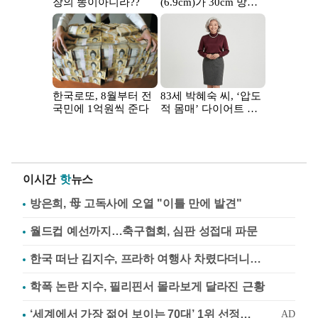
이시간
핫
뉴스
방은희, 母 고독사에 오열 "이틀 만에 발견"
월드컵 예선까지…축구협회, 심판 성접대 파문
한국 떠난 김지수, 프라하 여행사 차렸다더니…
학폭 논란 지수, 필리핀서 몰라보게 달라진 근황