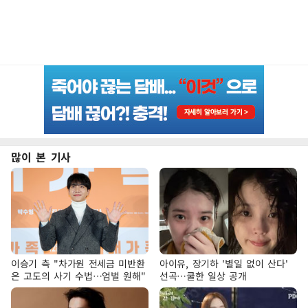
많이 본 기사
이승기 측 "차가원 전세금 미반환
아이유, 장기하 '별일 없이 산다'
은 고도의 사기 수법…엄벌 원해"
선곡…쿨한 일상 공개