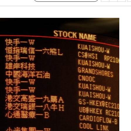
 교수…이
 절차 개시
액
 사망
 CDC
 압수수색
위 등 9곳
출발
개장