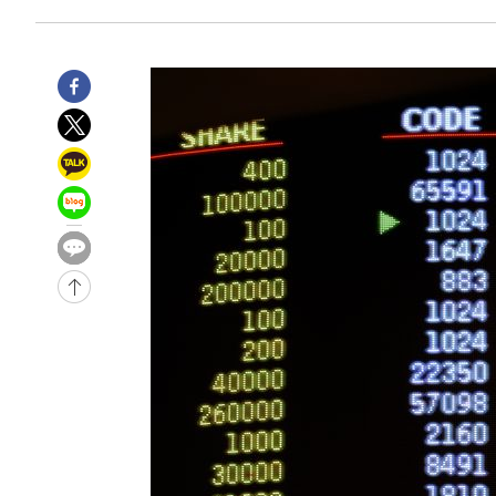
효
-1538초 전 >
[속보]트럼프, 美 원정출산 금지 행정명령 서명
12분 전 >
[속보] 뉴욕증시, 일제 하락 마감…나스닥 0.06%↓
-31613초 전 >
[속보]규제합리화위원회 부위원장에 김태유 서울대 공대
병태 후임
-27971초 전 >
[속보]국힘 윤리위, '돌려차기 발언' 진종오·서범수 징계
-23296초 전 >
[속보] 7월 중국 수출 23.9%↑ 수입 27.5%↑…무역총
25.3%↑
-20456초 전 >
[속보]'채상병 순직 책임' 임성근, 항소심도 징역 3년
-20322초 전 >
[속보]종합특검, '관저이전 봐주기 감사' 유병호 구속기소
-16922초 전 >
민주 콩고 에볼라환자 4천명 돌파, 4053명 발생 1850명
-16172초 전 >
[속보]'300억원대 사기 혐의' 차가원 대표 구속 송치
-15366초 전 >
"미 전국적 살모네라 식중독 원인은 멕시코산 할라피뇨"--
-13879초 전 >
[속보]경찰·노동부, HL만도 평택사업장 끼임 사망 관련
-13760초 전 >
[속보]합수본, '투표율 허위 입력' 중앙·서울·경기도 선관
압수수색
-13515초 전 >
[속보]원·달러 환율, 오전 9시 1423.8원
-13311초 전 >
[속보]삼성전자·SK하이닉스 동반 강보합…1%대 상승 
-13297초 전 >
[속보]코스닥, 5.95포인트(0.74%) 상승한 807.62개장
-13265초 전 >
[속보]코스피, 6300선 재탈환…1.09% 오른 6365.07 