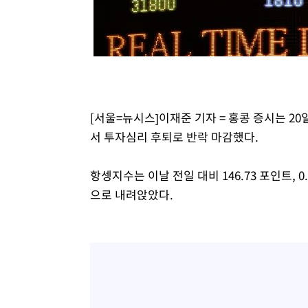
-10430초 전 >
시리아 다마스쿠스 교외에서 미니버스 폭발.. 14명 부상, 
태
-9728초 전 >
입추에도 극한더위…서울 낮 39도 '폭염중대경보'
-4692초 전 >
이란, 호르무즈서 "적국 목표물들"과 대치로 남부 케슘섬
례 큰 폭발음
-3407초 전 >
[속보]美, 폴리실리콘 수입 규제…파생제품 15% 관세, 12
효
-1558초 전 >
[속보]트럼프, 美 원정출산 금지 행정명령 서명
12분 전 >
[속보] 뉴욕증시, 일제 하락 마감…나스닥 0.06%↓
[서울=뉴시스]이재준 기자 = 홍콩 증시는 2
서 투자심리 후퇴로 반락 마감했다.
항셍지수는 이날 전일 대비 146.73 포인트, 0
으로 내려앉았다.