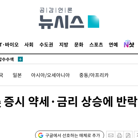
액
 사망
IT·바이오
사회
수도권
지방
문화
스포츠
연예
 CDC
 압수수색
위 등 9곳
국
일본
아시아/오세아니아
중동/아프리카
출발
美 증시 약세·금리 상승에 반락
개장
3명은 중
에서 두차
구글에서 선호하는 매체로 추가
0일 후 발