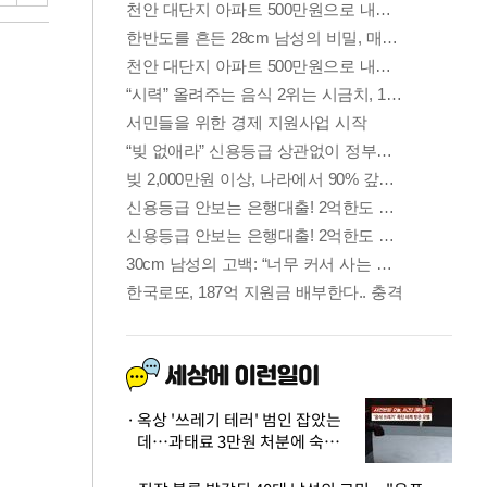
옥상 '쓰레기 테러' 범인 잡았는
데…과태료 3만원 처분에 숙박업
주 허탈