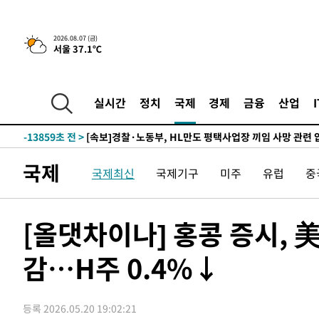
-23276초 전 >
[속보] 7월 중국 수출 23.9%↑ 수입 27.5%↑…무역총
25.3%↑
-20436초 전 >
[속보]'채상병 순직 책임' 임성근, 항소심도 징역 3년
2026.08.07 (금)
서울 37.1℃
-20302초 전 >
[속보]종합특검, '관저이전 봐주기 감사' 유병호 구속기소
-16902초 전 >
민주 콩고 에볼라환자 4천명 돌파, 4053명 발생 1850명
-16152초 전 >
[속보]'300억원대 사기 혐의' 차가원 대표 구속 송치
실시간
정치
국제
경제
금융
산업
-15346초 전 >
"미 전국적 살모네라 식중독 원인은 멕시코산 할라피뇨"--
-13859초 전 >
[속보]경찰·노동부, HL만도 평택사업장 끼임 사망 관련
-13740초 전 >
[속보]합수본, '투표율 허위 입력' 중앙·서울·경기도 선관
국제
압수수색
국제최신
국제기구
미주
유럽
중
-13495초 전 >
[속보]원·달러 환율, 오전 9시 1423.8원
-13291초 전 >
[속보]삼성전자·SK하이닉스 동반 강보합…1%대 상승 
-13277초 전 >
[속보]코스닥, 5.95포인트(0.74%) 상승한 807.62개장
[올댓차이나] 홍콩 증시, 
-13245초 전 >
[속보]코스피, 6300선 재탈환…1.09% 오른 6365.07 
-10410초 전 >
시리아 다마스쿠스 교외에서 미니버스 폭발.. 14명 부상, 
감…H주 0.4%↓
태
-9708초 전 >
입추에도 극한더위…서울 낮 39도 '폭염중대경보'
-4672초 전 >
이란, 호르무즈서 "적국 목표물들"과 대치로 남부 케슘섬
등록 2026.05.20 19:02:21
례 큰 폭발음
-3387초 전 >
[속보]美, 폴리실리콘 수입 규제…파생제품 15% 관세, 12