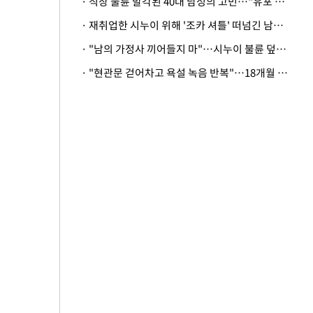
· 직장 불륜 발각된 40대 남성의 고민…"유포 동료 명예훼손·협박죄 고소 가능할까"
· 재취업한 시누이 위해 '조카 셔틀' 떠넘긴 남편…아내 "난 못한다"
· "남의 가정사 끼어들지 마"…시누이 불륜 덮으려는 남편에 억울한 아내
· "현관문 걷어차고 욕설 녹음 반복"…18개월 아기 키우는 집 뒤흔든 '앞집의 비극'