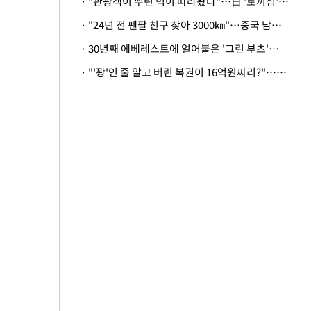
· "관광객이 뿌린 먹이 따라왔나"…日 '토끼섬' 멧돼지, 토끼까지 사냥
· "24년 전 펜팔 친구 찾아 3000㎞"…중국 남성 사연에 '뭉클'
· 30년째 에베레스트에 얼어붙은 '그린 부츠'…드디어 가족 품으로
· "'꽝'인 줄 알고 버린 복권이 16억원짜리?"…극적으로 되찾은 사연