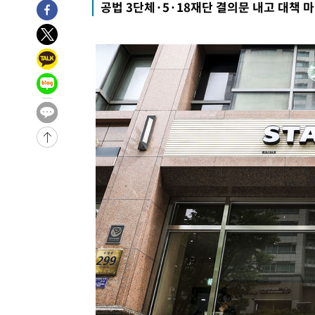
공법 3단체·5·18재단 결의문 내고 대책 
44.53%
-25494초 전 >
[속보]與전대 권리당원투표…강원·경북 김민석, 대구 정
-25301초 전 >
[속보]與 당대표 경선, 경북 권리당원 투표 김민석 47.3
45.71%
-25203초 전 >
[속보]與 당대표 경선, 대구 권리당원 투표 정청래 47.8
46.35%
-25000초 전 >
[속보]與 당대표 경선, 강원 권리당원 투표 김민석 승리…5
득표
-22918초 전 >
"일본축구협회, 대한축구협회 성 접대 의혹 심판 조사"
-15560초 전 >
[속보]장은수, KLPGA 제주삼다수 역전 우승…데뷔 10년
정상
-10925초 전 >
"얼마나 더웠으면"…안동 물길공원서 헤엄친 구렁이 '소
-10852초 전 >
손흥민, 68분 뛰고 2경기 침묵…LAFC, 톨루카에 1-0 승
-10124초 전 >
'2경기 연속 침묵' 손흥민, 톨루카전 68분만 뛰고 슈팅 0
-8876초 전 >
이강인, 오늘 서울서 AT마드리드 입단식…'전례 없는 특급
1시간 전 >
'여긴 20도, 저긴 50도'…열화상 카메라로 본 폭염 저감시설 
1시간 전 >
콜롬비아 신임 우파 대통령 취임 하루만에 차량폭탄 폭발 사건
3시간 전 >
튀르키예 외무장관, "메카 3국 방위협정은 이란이 목표 아냐 "
3시간 전 >
이군이 불법 군시설 건설한 레바논 남부에서 레바논군 3명 폭
4시간 전 >
[속보]美중부 사령관, 이스라엘 긴급방문 다중화된 전선 상황