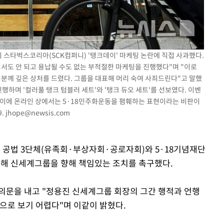
이 스타벅스코리아(SCK컴퍼니) '탱크데이' 마케팅 논란에 직접 사과했다.
서도 안 되고 용납될 수도 없는 부적절한 마케팅을 진행했다"며 "이로
러분께 깊은 상처를 드렸다. 그룹을 대표해 머리 숙여 사죄드린다"고 말했
행하며 '컬러풀 탱크 텀블러 세트'와 '탱크 듀오 세트'를 선보였다. 이벤
. 이에 온라인 상에서는 5·18민주화운동을 폄훼하는 표현이라는 비판이
9.
jhope@newsis.com
동 공법 3단체(유족회·부상자회·공로자회)와 5·18기념재단
련해 신세계그룹을 향해 책임있는 조치를 촉구했다.
 결의문을 내고 "정용진 신세계그룹 회장의 그간 행적과 언행
으로 보기 어렵다"며 이같이 밝혔다.