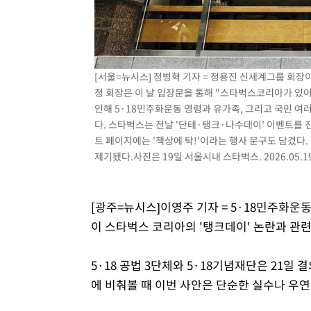
[서울=뉴시스] 정병혁 기자 = 정용진 신세계그룹 회장
정 회장은 이 날 입장문을 통해 "스타벅스코리아가 있어
인해 5·18민주화운동 영령과 유가족, 그리고 국민 여
다. 스타벅스는 전날 '단테·탱크·나수데이' 이벤트를 진
트 페이지에는 '책상에 탁!'이라는 행사 문구도 담겼다
제기됐다.사진은 19일 서울시내 스타벅스. 2026.05.1
[광주=뉴시스]이영주 기자 = 5·18민주화운
이 스타벅스 코리아의 '탱크데이' 논란과 관
5·18 공법 3단체와 5·18기념재단은 21일
에 비춰볼 때 이번 사안은 단순한 실수나 우연