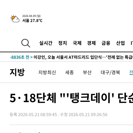
득표
-22878초 전 >
"일본축구협회, 대한축구협회 성 접대 의혹 심판 조사"
-15520초 전 >
[속보]장은수, KLPGA 제주삼다수 역전 우승…데뷔 10년
2026.08.09 (일)
서울 27.8℃
정상
-10885초 전 >
"얼마나 더웠으면"…안동 물길공원서 헤엄친 구렁이 '소
-10812초 전 >
손흥민, 68분 뛰고 2경기 침묵…LAFC, 톨루카에 1-0 승
-10084초 전 >
'2경기 연속 침묵' 손흥민, 톨루카전 68분만 뛰고 슈팅 0
실시간
정치
국제
경제
금융
산업
-8836초 전 >
이강인, 오늘 서울서 AT마드리드 입단식…'전례 없는 특급
1시간 전 >
'여긴 20도, 저긴 50도'…열화상 카메라로 본 폭염 저감시설 
1시간 전 >
콜롬비아 신임 우파 대통령 취임 하루만에 차량폭탄 폭발 사건
지방
지방최신
세종
부산
대구/경북
3시간 전 >
튀르키예 외무장관, "메카 3국 방위협정은 이란이 목표 아냐 "
3시간 전 >
이군이 불법 군시설 건설한 레바논 남부에서 레바논군 3명 폭
4시간 전 >
[속보]美중부 사령관, 이스라엘 긴급방문 다중화된 전선 상황
5·18단체 "'탱크데이'
-31348초 전 >
이강인 ATM 입단식에 '상암벌 들썩'…"세계적인 선수 
-30344초 전 >
태풍 돌핀, 중 저장성 타이저우시 해안에 상륙 (1보)
등록 2026.05.21 08:59:45
수정 2026.05.21 09:26:56
-27690초 전 >
AT마드리드 데뷔 앞둔 이강인, 맨시티전 선발 대신 '벤치 
-26320초 전 >
[속보]與 강원·TK 당원투표 합산 김민석 48.54%로 
44.40%
-25654초 전 >
與 강원·TK 당원투표 합산 김민석 46.01%로 승리…정