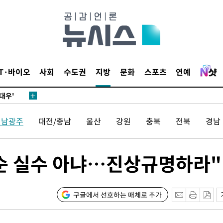
 차에 첫
동'
리(종합)
개
IT·바이오
사회
수도권
지방
문화
스포츠
연예
대우'
'온도차'
전남광주
대전/충남
울산
강원
충북
전북
경남
 밝혀
발로 부상
 논의
 단순 실수 아냐…진상규명하라"
되길"
시작'
구글에서 선호하는 매체로 추가
승리…정청래
청래