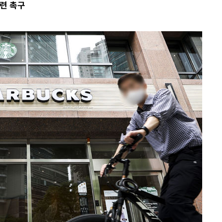
마련 촉구
청래 승리
7%·정청래
2%·김민석
0.30%
 차에 첫
동'
리(종합)
개
대우'
'온도차'
 밝혀
발로 부상
 논의