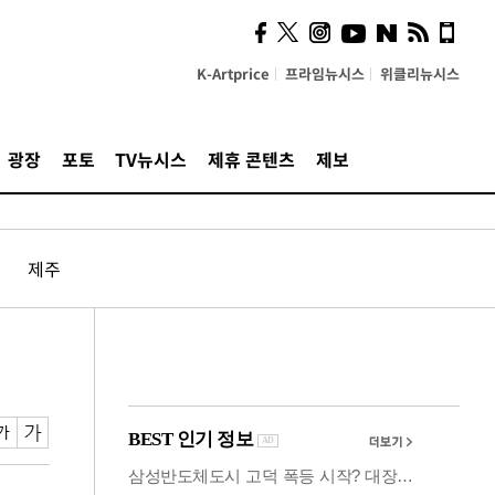
사이 해답 찾았죠"…알을
깨고 나온 '초자아'
K-Artprice
프라임뉴시스
위클리뉴시스
광장
포토
TV뉴시스
제휴 콘텐츠
제보
제주