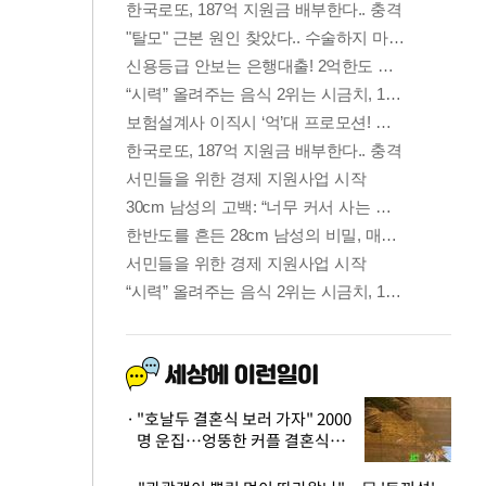
"호날두 결혼식 보러 가자" 2000
명 운집…엉뚱한 커플 결혼식에
'황당'