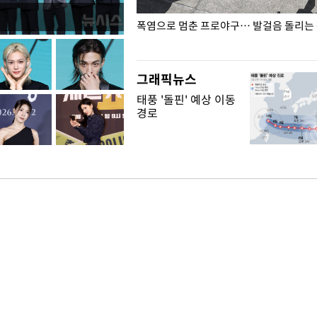
전남광주… 열화상 카메라에 담긴
폭염으로 멈춘 프로야구… 발걸음 돌리는
그래픽뉴스
태풍 '돌핀' 예상 이동
경로