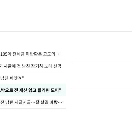
이승기 "차가원 105억 전세금 미반환은 고도의 사기"
 게시글에 전 남친 장기하 노래 선곡
 남친 빼앗겨"
도박으로 전 재산 잃고 필리핀 도피"
정보석 "황정음 전 남편 서글서글…잘 살길 바랐는데"