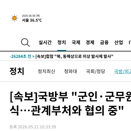
2026.08.06 (목)
서울 36.5℃
-2497초 전 >
[속보]경찰, '홍명보 선임 논란' 대한축구협회·축구회관 
-28700초 전 >
[속보]합참 "北 발사체는 단거리탄도미사일…감시·경계
화"
-28448초 전 >
日방위성, 北이 동해로 쏜 발사체는 탄도미사일 가능성
실시간
정치
국제
경제
금융
산업
-26878초 전 >
[속보] SKT, 에이닷 서비스 장애 발생…"원인 파악 중"
-26284초 전 >
[속보]합참 "북, 동해상으로 미상 발사체 발사"
-25680초 전 >
'낮 최고 39도' 불볕더위…한밤 열대야도 계속[내일날씨]
정치
정치최신
청와대
국회/정당
국방/외
-25639초 전 >
[속보]7~9일 프로야구 3연전도 폭염 취소…11일 재개
-25301초 전 >
"韓 외환시장 개입 관측 배경엔 美의 대한국 무역적자 있
-25128초 전 >
'월드컵 탈락 후폭풍' 축구협회…초유의 압수수색에 '충격
[속보]국방부 "군인·군무
-24968초 전 >
서울 낮 37.9도, 올여름 최고치 경신…영등포 순간 '40도
식…관계부처와 협의 중"
-24530초 전 >
[속보]종합특검, 대검 추가 압수수색…내란 중요임무종사
-20625초 전 >
[속보]코스닥, 800p 회복…0.26% 오른 801.67 마감
-20555초 전 >
[속보]코스피, 301.88포인트(4.58%) 내린 6296.38 마
등록 2026.05.21 10:33:39
-20420초 전 >
[속보]원·달러 환율, 0.7원 내린 1423.8원 마감