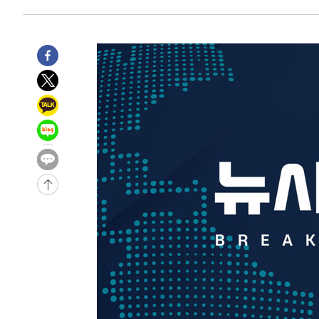
-18019초 전 >
"여기 떨어졌다"…다누리, 스페이스X 로켓 달 충돌 흔적
-15064초 전 >
손흥민, 5경기 연속골 실패…LAFC는 승부차기 끝 과달
-7665초 전 >
내일까지 39도 '펄펄'…기상청 "태풍 지나며 폭염 잠시 꺾
-7302초 전 >
트럼프, 한국계 진보 주지사 후보 맹공…"공산주의가 최대
-7280초 전 >
"美간섭에 합의 지연"…트럼프, '이란 호르무즈 통제권' 
-3800초 전 >
[속보]산업장관 "李정부, 원전 반대 안해…안정 전력 위해
-2497초 전 >
[속보]경찰, '홍명보 선임 논란' 대한축구협회·축구회관 
-28700초 전 >
[속보]합참 "北 발사체는 단거리탄도미사일…감시·경계
화"
-28448초 전 >
日방위성, 北이 동해로 쏜 발사체는 탄도미사일 가능성
-26878초 전 >
[속보] SKT, 에이닷 서비스 장애 발생…"원인 파악 중"
-26284초 전 >
[속보]합참 "북, 동해상으로 미상 발사체 발사"
-25680초 전 >
'낮 최고 39도' 불볕더위…한밤 열대야도 계속[내일날씨]
-25639초 전 >
[속보]7~9일 프로야구 3연전도 폭염 취소…11일 재개
-25301초 전 >
"韓 외환시장 개입 관측 배경엔 美의 대한국 무역적자 있
-25128초 전 >
'월드컵 탈락 후폭풍' 축구협회…초유의 압수수색에 '충격
-24968초 전 >
서울 낮 37.9도, 올여름 최고치 경신…영등포 순간 '40도