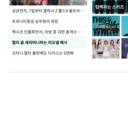
컴백하는 스키즈
입추 하루 앞둔 
삼성전자, 7일부터 갤럭시 Z 폴드8 울트라·폴드8·플립8 출시
폭염
트리니티항공 승무원의 워킹
멕시코 인플루언서, 라방 중 괴한 총격으로 사망
멀티 골 세리머니하는 리오넬 메시
오타니 멀티 홈런에도 다저스는 6연패