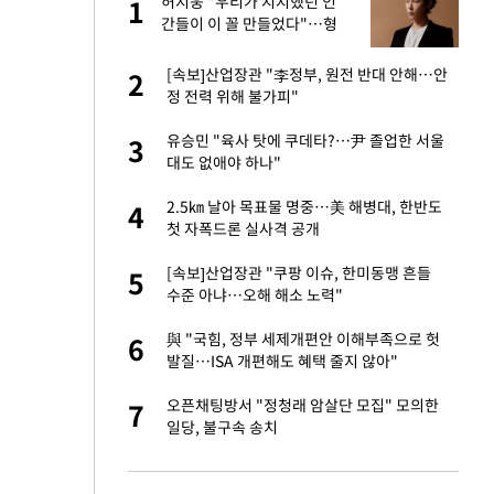
글
허지웅 "우리가 지지했던 인
1
1
간들이 이 꼴 만들었다"…형
소법 개정에 격한 반응
 재산 잃고 필리핀
[속보]산업장관 "李정부, 원전 반대 안해…안
2
2
정 전력 위해 불가피"
 미반환은 고도의
유승민 "육사 탓에 쿠데타?…尹 졸업한 서울
3
3
대도 없애야 하나"
입힌다…AI 로봇 연
2.5㎞ 날아 목표물 명중…美 해병대, 한반도
4
4
첫 자폭드론 실사격 공개
이 안 된다"
[속보]산업장관 "쿠팡 이슈, 한미동맹 흔들
5
5
수준 아냐…오해 해소 노력"
"짝짝이 눈 탈출"
與 "국힘, 정부 세제개편안 이해부족으로 헛
6
6
발질…ISA 개편해도 혜택 줄지 않아"
인간들이 이 꼴 만
오픈채팅방서 "정청래 암살단 모집" 모의한
7
7
격한 반응
일당, 불구속 송치