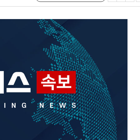
 포착
라하라 격파
인다"
 위협"
수용할까
 불가피"
등 압수수색
태세 강
어"
·당황'
'