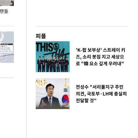
 팬들
이 대통령, '청년 대책 속도 높여야…폭염 문제도
입추 코앞인데 전
총력 대응'
피플
'K-팝 보부상' 스트레이 키
즈, 소리 봇짐 지고 세상으
로 "韓 요소 깊게 우려내"
전성수 "서리풀지구 주민
의견, 국토부·LH에 충실히
전달할 것"