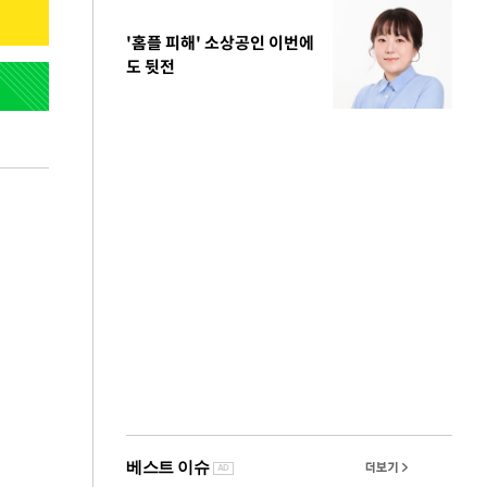
'홈플 피해' 소상공인 이번에
도 뒷전