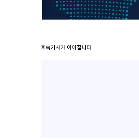
-24530초 전 >
[속보]종합특검, 대검 추가 압수수색…내란 중요임무종사
-20625초 전 >
[속보]코스닥, 800p 회복…0.26% 오른 801.67 마감
-20555초 전 >
[속보]코스피, 301.88포인트(4.58%) 내린 6296.38 마
-20420초 전 >
[속보]원·달러 환율, 0.7원 내린 1423.8원 마감
-18019초 전 >
"여기 떨어졌다"…다누리, 스페이스X 로켓 달 충돌 흔적
후속기사가 이어집니다
-15064초 전 >
손흥민, 5경기 연속골 실패…LAFC는 승부차기 끝 과달
-7665초 전 >
내일까지 39도 '펄펄'…기상청 "태풍 지나며 폭염 잠시 꺾
-7302초 전 >
트럼프, 한국계 진보 주지사 후보 맹공…"공산주의가 최대
-7280초 전 >
"美간섭에 합의 지연"…트럼프, '이란 호르무즈 통제권' 
-3800초 전 >
[속보]산업장관 "李정부, 원전 반대 안해…안정 전력 위해
-2497초 전 >
[속보]경찰, '홍명보 선임 논란' 대한축구협회·축구회관 