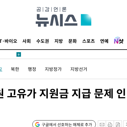
등 압수수색
태세 강
IT·바이오
사회
수도권
지방
문화
스포츠
연예
교
북한
행정
지방정가
지방선거
어"
·당황'
원 고유가 지원금 지급 문제 인
'
 혐의
감
구글에서 선호하는 매체로 추가