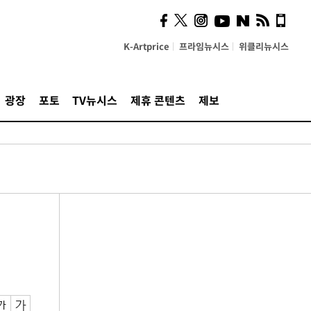
K-Artprice
프라임뉴시스
위클리뉴시스
광장
포토
TV뉴시스
제휴 콘텐츠
제보