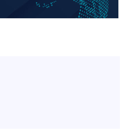
정보석 "황정음 전 남편 서
1
서글한 인상이었는데…"
 혐의
황기순 "원정 도박으로 전
2
감
도피"
이승기 측 "차가원 전세금
3
 포착
사기 수법…엄벌 원해"
라하라 격파
정부, 전 산업에 'AI 옷' 
4
인다"
1000대 보급 추진
 위협"
바다, 워터밤 공개저격 "말
수용할까
5
 불가피"
등 압수수색
최준희, 또 성형수술 예고 
6
허지웅 "우리가 지지했던 
7
들었다"…형소법 개정에 