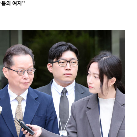
다툼의 여지"
사망
"
 하향
별재난지역
…희망지 못
날씨]
요 선제 대
단
무'
 마쳐
부장 기소
"
협회