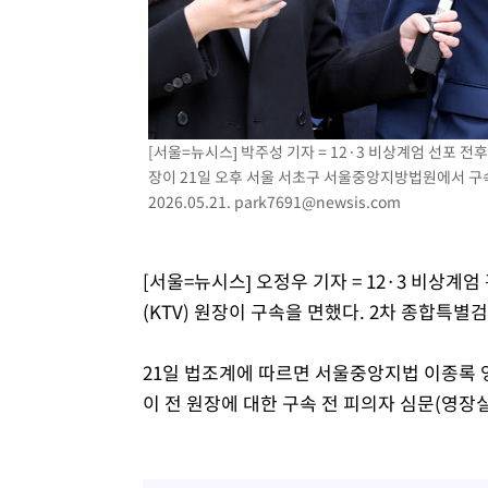
-17173초 전 >
[속보]규제합리화위원회 부위원장에 김태유 서울대 공대
병태 후임
-13531초 전 >
[속보]국힘 윤리위, '돌려차기 발언' 진종오·서범수 징계
-8856초 전 >
[속보] 7월 중국 수출 23.9%↑ 수입 27.5%↑…무역총액 
-6016초 전 >
[속보]'채상병 순직 책임' 임성근, 항소심도 징역 3년
-5882초 전 >
[속보]종합특검, '관저이전 봐주기 감사' 유병호 구속기소
[서울=뉴시스] 박주성 기자 = 12·3 비상계엄 선포 
-2482초 전 >
민주 콩고 에볼라환자 4천명 돌파, 4053명 발생 1850명 
장이 21일 오후 서울 서초구 서울중앙지방법원에서 구속
2026.05.21.
park7691@newsis.com
[서울=뉴시스] 오정우 기자 = 12·3 비상계
(KTV) 원장이 구속을 면했다. 2차 종합특
21일 법조계에 따르면 서울중앙지법 이종록 
이 전 원장에 대한 구속 전 피의자 심문(영장