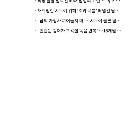
· 직장 불륜 발각된 40대 남성의 고민…"유포 동료 명예훼손·협박죄 고소 가능할까"
· 재취업한 시누이 위해 '조카 셔틀' 떠넘긴 남편…아내 "난 못한다"
· "남의 가정사 끼어들지 마"…시누이 불륜 덮으려는 남편에 억울한 아내
· "현관문 걷어차고 욕설 녹음 반복"…18개월 아기 키우는 집 뒤흔든 '앞집의 비극'