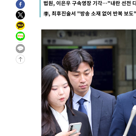
-5862초 전 >
[속보]종합특검, '관저이전 봐주기 감사' 유병호 구속기소
법원, 이은우 구속영장 기각…"내란 선전 
-2462초 전 >
민주 콩고 에볼라환자 4천명 돌파, 4053명 발생 1850명 
李, 최후진술서 "방송 소재 없어 반복 보도
-30348초 전 >
"낮 기온 소폭 하락"…수도권 폭염중대경보, 폭염경보로
-30312초 전 >
[속보]이 대통령, '호우피해' 안동·의성 관할 4개 면 특
선포
-30275초 전 >
[단독]중수청 지원 검사들, 정원 초과 시 낮은 계급 임용
갈 수도
-28246초 전 >
낮 최고 37도 찜통더위…곳곳 소나기·강원 많은 비[내일
-26552초 전 >
SK하이닉스, 용인·청주 팹에 54조 투자…"AI 메모리 수
응"
-23408초 전 >
여자배구 이재영·이다영 자매, 아제르바이잔 투란VC 입
-22661초 전 >
외국인 심판 성 접대 7경기 들여다보니…한국 축구 '5승 2
-22395초 전 >
[속보]코스닥, 2.86포인트(0.36%) 내린 798.81마감
-22348초 전 >
[속보]코스피, 6200선 약보합…0.60% 내린 6258.77에
-22328초 전 >
[속보]원·달러 환율, 7.7원 내린 1416.1원 마감
-22217초 전 >
[속보] 노원서 40.1도 관측…서울, 2018년 이후 첫 40도
-19307초 전 >
[속보]종합특검, '계엄 수용공간 확보' 신용해 前교정본
-18180초 전 >
외신들도 주목한 韓축구 파문…"국민적 공분에 수사 재개
-18151초 전 >
11시간 압수수색에 성접대 파문까지…'쑥대밭' 된 축구