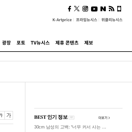
시, 스마트폰 액세서리에
NFC 더했다
K-Artprice
프라임뉴시스
위클리뉴시스
광장
포토
TV뉴시스
제휴 콘텐츠
제보