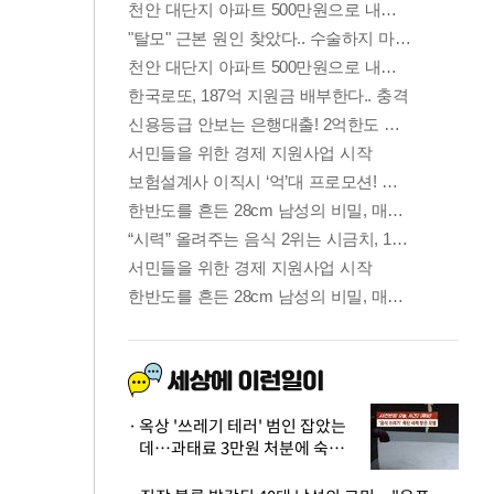
옥상 '쓰레기 테러' 범인 잡았는
데…과태료 3만원 처분에 숙박업
주 허탈