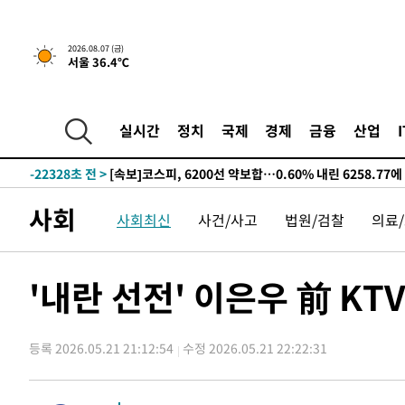
-30255초 전 >
[단독]중수청 지원 검사들, 정원 초과 시 낮은 계급 임용
갈 수도
-28226초 전 >
낮 최고 37도 찜통더위…곳곳 소나기·강원 많은 비[내일
2026.08.07 (금)
-26532초 전 >
SK하이닉스, 용인·청주 팹에 54조 투자…"AI 메모리 수
서울 36.4℃
응"
-23388초 전 >
여자배구 이재영·이다영 자매, 아제르바이잔 투란VC 입
-22641초 전 >
외국인 심판 성 접대 7경기 들여다보니…한국 축구 '5승 2
-22375초 전 >
[속보]코스닥, 2.86포인트(0.36%) 내린 798.81마감
실시간
정치
국제
경제
금융
산업
-22328초 전 >
[속보]코스피, 6200선 약보합…0.60% 내린 6258.77에
-22308초 전 >
[속보]원·달러 환율, 7.7원 내린 1416.1원 마감
-22197초 전 >
[속보] 노원서 40.1도 관측…서울, 2018년 이후 첫 40도
사회
사회최신
사건/사고
법원/검찰
의료
-19287초 전 >
[속보]종합특검, '계엄 수용공간 확보' 신용해 前교정본
-18160초 전 >
외신들도 주목한 韓축구 파문…"국민적 공분에 수사 재개
-18131초 전 >
11시간 압수수색에 성접대 파문까지…'쑥대밭' 된 축구
'내란 선전' 이은우 前 KT
-17153초 전 >
[속보]규제합리화위원회 부위원장에 김태유 서울대 공대
병태 후임
-13511초 전 >
[속보]국힘 윤리위, '돌려차기 발언' 진종오·서범수 징계
등록 2026.05.21 21:12:54
수정 2026.05.21 22:22:31
-8836초 전 >
[속보] 7월 중국 수출 23.9%↑ 수입 27.5%↑…무역총액 
-5996초 전 >
[속보]'채상병 순직 책임' 임성근, 항소심도 징역 3년