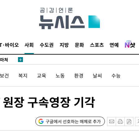
…희망지 못
날씨]
요 선제 대
단
무'
IT·바이오
사회
수도권
지방
문화
스포츠
연예
 마쳐
/보건
복지
교육
노동
환경
날씨
수능
부장 기소
"
협회
V 원장 구속영장 기각
 교수…이
 절차 개시
구글에서 선호하는 매체로 추가
25.3%↑