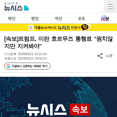
메인
랭킹
섹션
포토
[속보]트럼프, 이란 호르무즈 통행료 "원치않
지만 지켜봐야"
기사등록
2026/05/22 01:31:44
가
가
최종수정
2026/05/22 04:50:24
구글에서 선호하는 매체로 추가