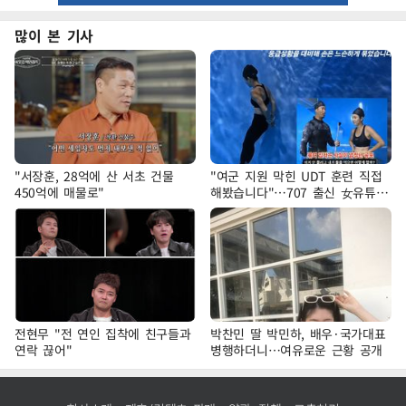
많이 본 기사
"서장훈, 28억에 산 서초 건물
"여군 지원 막힌 UDT 훈련 직접
450억에 매물로"
해봤습니다"…707 출신 女유튜버
'완벽 소화'
전현무 "전 연인 집착에 친구들과
박찬민 딸 박민하, 배우·국가대표
연락 끊어"
병행하더니…여유로운 근황 공개