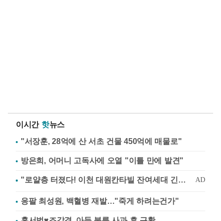
이시간
핫
뉴스
"서장훈, 28억에 산 서초 건물 450억에 매물로"
방은희, 어머니 고독사에 오열 "이틀 만에 발견"
응팔 최성원, 백혈병 재발…"죽게 하려는건가"
홍서범♥조갑경, 아들 불륜 사과 후 근황