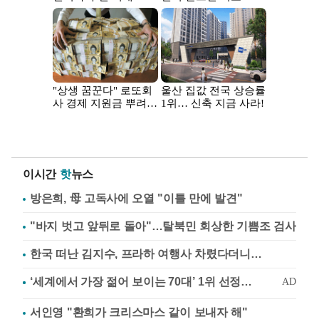
이시간
핫
뉴스
방은희, 母 고독사에 오열 "이틀 만에 발견"
"바지 벗고 앞뒤로 돌아"…탈북민 회상한 기쁨조 검사
한국 떠난 김지수, 프라하 여행사 차렸다더니…
서인영 "환희가 크리스마스 같이 보내자 해"