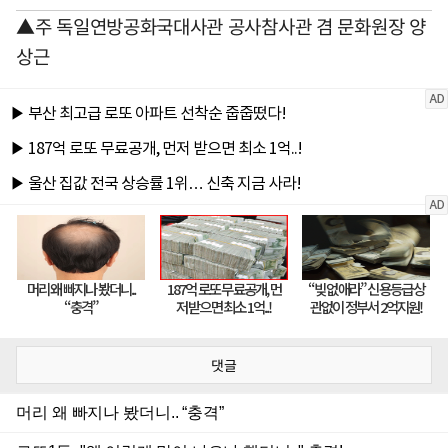
▲주 독일연방공화국대사관 공사참사관 겸 문화원장 양
상근
댓글