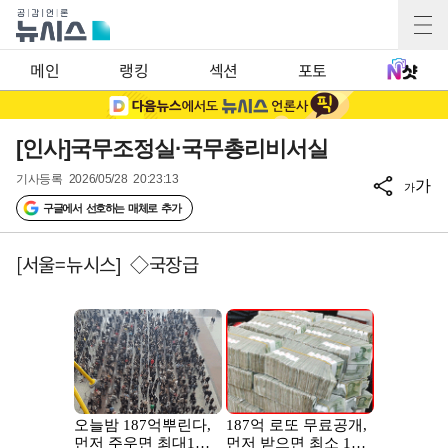
메인
랭킹
섹션
포토
[인사]국무조정실·국무총리비서실
기사등록
2026/05/28 20:23:13
가
가
구글에서 선호하는 매체로 추가
[서울=뉴시스] ◇국장급