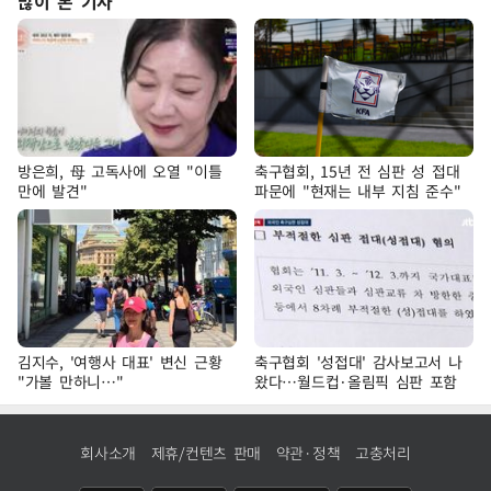
많이 본 기사
방은희, 母 고독사에 오열 "이틀
축구협회, 15년 전 심판 성 접대
만에 발견"
파문에 "현재는 내부 지침 준수"
김지수, '여행사 대표' 변신 근황
축구협회 '성접대' 감사보고서 나
"가볼 만하니…"
왔다…월드컵·올림픽 심판 포함
회사소개
제휴/컨텐츠 판매
약관·정책
고충처리