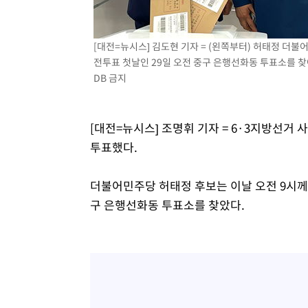
[대전=뉴시스] 김도현 기자 = (왼쪽부터) 허태정 더
전투표 첫날인 29일 오전 중구 은행선화동 투표소를 찾아 
DB 금지
[대전=뉴시스] 조명휘 기자 = 6·3지방선거 
투표했다.
더불어민주당 허태정 후보는 이날 오전 9시께
구 은행선화동 투표소를 찾았다.