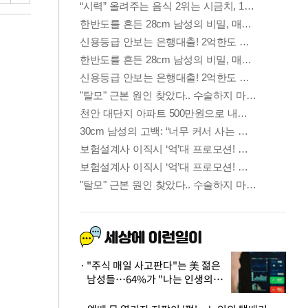
"주식 매일 사고판다"는 美 젊은
남성들…64%가 "나는 인생의
패배자“