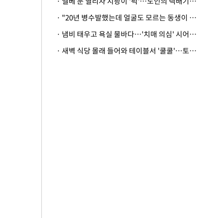
· 엘베 문 열리자 지팡이 '퍽'…노인의 택배기사 폭행 이유
· "20년 병수발했는데 얼굴도 모르는 동생이 유산 절반을"…배다른 형제 상속권 있을까
· 냄비 태우고 욕실 물바다…'치매 의심' 시어머니 검사 권유했다가 '날벼락'
· 새벽 식당 몰래 들어와 테이블서 '쿨쿨'…토사물 남기고 사라진 남성