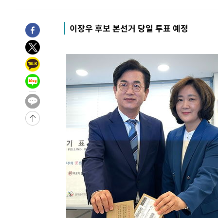
주 날씨]
-19524초 전 >
축구협회 "압수수색·성접대 논란 사과…쇄신의 기회로 
-18041초 전 >
[속보]'압수수색·성접대 논란' 축구협회 "실망과 걱정 
이장우 후보 본선거 당일 투표 예정
송"
-6662초 전 >
'최고 37도' 폭염 지속…강원동해안 최대 150㎜ 비
3분 전 >
[속보]뉴욕증시 상승 마감…S&P 0.6% 나스닥 1.3%↑