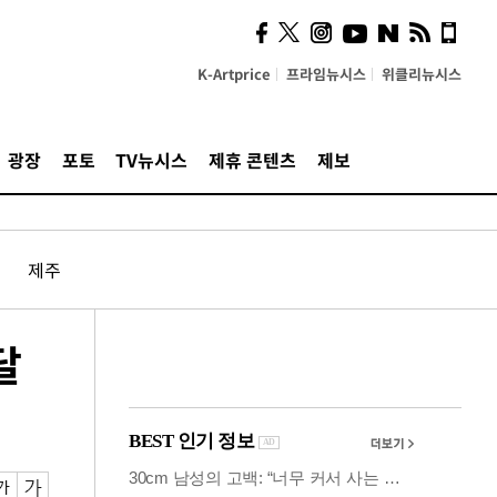
사이 해답 찾았죠"…알을
깨고 나온 '초자아'
K-Artprice
프라임뉴시스
위클리뉴시스
광장
포토
TV뉴시스
제휴 콘텐츠
제보
제주
달