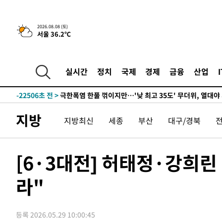
3분 전 >
[속보]뉴욕증시 상승 마감…S&P 0.6% 나스닥 1.3%↑
2026.08.08 (토)
서울 36.2℃
-31659초 전 >
백운산서 80년근 천종산삼 9뿌리 발견…감정가 1.3억원
-29369초 전 >
선재도서 해루질 나섰다 실종 60대, 닷새 만에 숨진 채 발
-26903초 전 >
남자 농구, 나고야 아시안게임서 '홈팀' 일본과 한일전
실시간
정치
국제
경제
금융
산업
-26279초 전 >
여수 오동도 해상서 모터보트 전복…1명 사망·1명 실종
-22506초 전 >
극한폭염 한풀 꺾이지만…'낮 최고 35도' 무더위, 열대야
주 날씨]
-19524초 전 >
축구협회 "압수수색·성접대 논란 사과…쇄신의 기회로 
지방
지방최신
세종
부산
대구/경북
-18041초 전 >
[속보]'압수수색·성접대 논란' 축구협회 "실망과 걱정 
송"
-6662초 전 >
'최고 37도' 폭염 지속…강원동해안 최대 150㎜ 비
3분 전 >
[속보]뉴욕증시 상승 마감…S&P 0.6% 나스닥 1.3%↑
[6·3대전] 허태정·강희린
-31659초 전 >
백운산서 80년근 천종산삼 9뿌리 발견…감정가 1.3억원
라"
-29369초 전 >
선재도서 해루질 나섰다 실종 60대, 닷새 만에 숨진 채 발
-26903초 전 >
남자 농구, 나고야 아시안게임서 '홈팀' 일본과 한일전
-26279초 전 >
여수 오동도 해상서 모터보트 전복…1명 사망·1명 실종
등록 2026.05.29 10:00:45
-22506초 전 >
극한폭염 한풀 꺾이지만…'낮 최고 35도' 무더위, 열대야