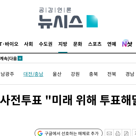
견
IT·바이오
사회
수도권
지방
문화
스포츠
연예
 계속[다음
삼겠다"
전남광주
대전/충남
울산
강원
충북
전북
경남
안겨드려 죄
 사전투표 "미래 위해 투표해
견
구글에서 선호하는 매체로 추가
 계속[다음