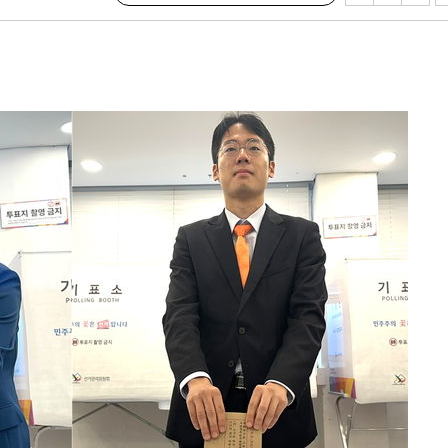
삼겠다"
안겨드려 죄