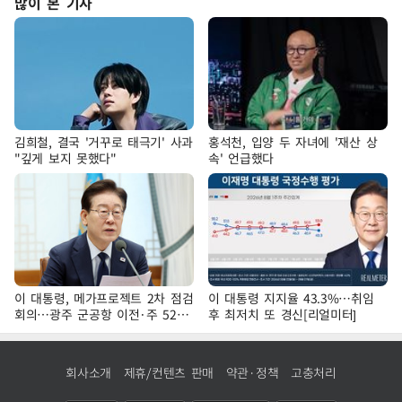
많이 본 기사
김희철, 결국 '거꾸로 태극기' 사과
홍석천, 입양 두 자녀에 '재산 상
"깊게 보지 못했다"
속' 언급했다
이 대통령, 메가프로젝트 2차 점검
이 대통령 지지율 43.3%…취임
회의…광주 군공항 이전·주 52시
후 최저치 또 경신[리얼미터]
간 예외 등 논의
회사소개
제휴/컨텐츠 판매
약관·정책
고충처리