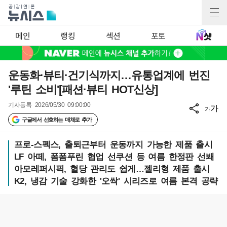
메인
랭킹
섹션
포토
운동화·뷰티·건기식까지…유통업계에 번진
'루틴 소비'[패션·뷰티 HOT신상]
기사등록
2026/05/30 09:00:00
가
가
구글에서 선호하는 매체로 추가
프로-스펙스, 출퇴근부터 운동까지 가능한 제품 출시
LF 아떼, 폼폼푸린 협업 선쿠션 등 여름 한정판 선봬
아모레퍼시픽, 혈당 관리도 쉽게…젤리형 제품 출시
K2, 냉감 기술 강화한 '오싹' 시리즈로 여름 본격 공략