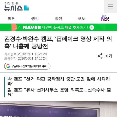
메인
랭킹
섹션
포토
김경수·박완수 캠프, '딥페이크 영상 제작 의
혹' 나흘째 공방전
기사등록
2026/06/01 13:26:28
가
가
최종수정
2026/06/01 14:16:24
구글에서 선호하는 매체로 추가
박 캠프 "선거 막판 공작정치 중단·도민 앞에 사과하
라"
김 캠프 "유사 선거사무소 운영 의혹도…신속수사 필
요"