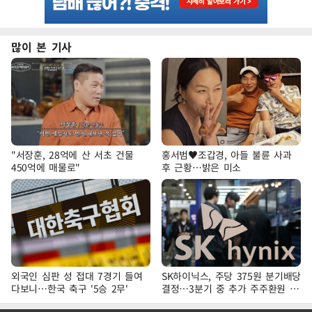
많이 본 기사
"서장훈, 28억에 산 서초 건물
홍서범♥조갑경, 아들 불륜 사과
450억에 매물로"
후 근황…밝은 미소
외국인 심판 성 접대 7경기 들여
SK하이닉스, 주당 375원 분기배당
다보니…한국 축구 '5승 2무'
결정…3분기 중 추가 주주환원 발
표