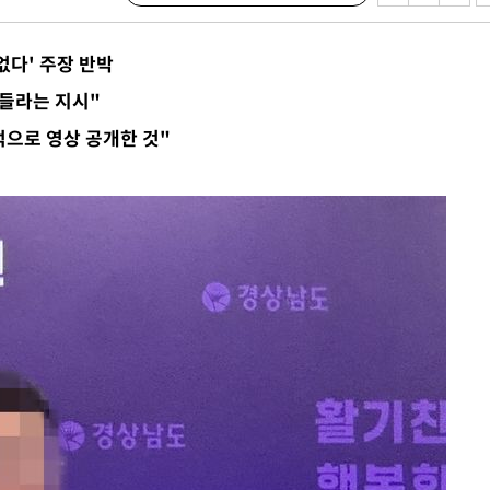
사망
없다' 주장 반박
 하향
들라는 지시"
별재난지역
으로 영상 공개한 것"
…희망지 못
날씨]
요 선제 대
단
무'
 마쳐
부장 기소
"
협회