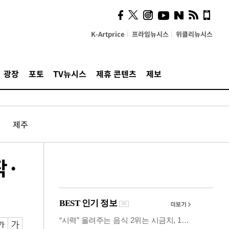
시, 스마트폰 액세서리에
NFC 더했다
K-Artprice
프라임뉴시스
위클리뉴시스
광장
포토
TV뉴시스
제휴 콘텐츠
제보
제주
작·