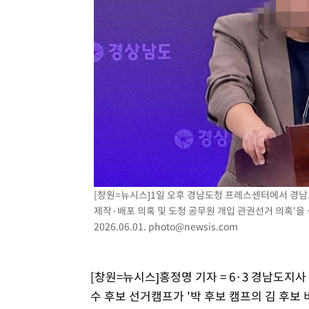
-17179초 전 >
[속보]규제합리화위원회 부위원장에 김태유 서울대 공대
병태 후임
-13537초 전 >
[속보]국힘 윤리위, '돌려차기 발언' 진종오·서범수 징계
-8862초 전 >
[속보] 7월 중국 수출 23.9%↑ 수입 27.5%↑…무역총액 
-6022초 전 >
[속보]'채상병 순직 책임' 임성근, 항소심도 징역 3년
-5888초 전 >
[속보]종합특검, '관저이전 봐주기 감사' 유병호 구속기소
-2488초 전 >
민주 콩고 에볼라환자 4천명 돌파, 4053명 발생 1850명 
[창원=뉴시스]1일 오후 경남도청 프레스센터에서 경남
제작·배포 의혹 및 도청 공무원 개입 관권선거 의혹'을
2026.06.01.
photo@newsis.com
[창원=뉴시스]홍정명 기자 = 6·3 경남도
수 후보 선거캠프가 '박 후보 캠프의 김 후보