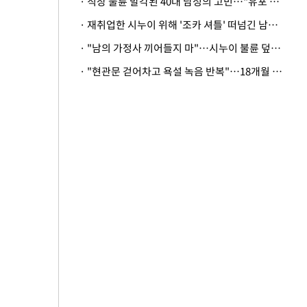
· 직장 불륜 발각된 40대 남성의 고민…"유포 동료 명예훼손·협박죄 고소 가능할까"
· 재취업한 시누이 위해 '조카 셔틀' 떠넘긴 남편…아내 "난 못한다"
· "남의 가정사 끼어들지 마"…시누이 불륜 덮으려는 남편에 억울한 아내
· "현관문 걷어차고 욕설 녹음 반복"…18개월 아기 키우는 집 뒤흔든 '앞집의 비극'