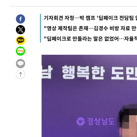
-5867초 전 >
[속보]종합특검, '관저이전 봐주기 감사' 유병호 구속기소
-2467초 전 >
민주 콩고 에볼라환자 4천명 돌파, 4053명 발생 1850명 
기자회견 자청…박 캠프 '딥페이크 전담팀 
-30354초 전 >
"낮 기온 소폭 하락"…수도권 폭염중대경보, 폭염경보로
"영상 제작팀은 존재…김경수 비방 자료 만
-30318초 전 >
[속보]이 대통령, '호우피해' 안동·의성 관할 4개 면 특
"딥페이크로 만들라는 말은 없었어…자율적
선포
-30281초 전 >
[단독]중수청 지원 검사들, 정원 초과 시 낮은 계급 임용
갈 수도
-28252초 전 >
낮 최고 37도 찜통더위…곳곳 소나기·강원 많은 비[내일
-26558초 전 >
SK하이닉스, 용인·청주 팹에 54조 투자…"AI 메모리 수
응"
-23414초 전 >
여자배구 이재영·이다영 자매, 아제르바이잔 투란VC 입
-22667초 전 >
외국인 심판 성 접대 7경기 들여다보니…한국 축구 '5승 2
-22401초 전 >
[속보]코스닥, 2.86포인트(0.36%) 내린 798.81마감
-22354초 전 >
[속보]코스피, 6200선 약보합…0.60% 내린 6258.77에
-22334초 전 >
[속보]원·달러 환율, 7.7원 내린 1416.1원 마감
-22223초 전 >
[속보] 노원서 40.1도 관측…서울, 2018년 이후 첫 40도
-19313초 전 >
[속보]종합특검, '계엄 수용공간 확보' 신용해 前교정본
-18186초 전 >
외신들도 주목한 韓축구 파문…"국민적 공분에 수사 재개
-18157초 전 >
11시간 압수수색에 성접대 파문까지…'쑥대밭' 된 축구