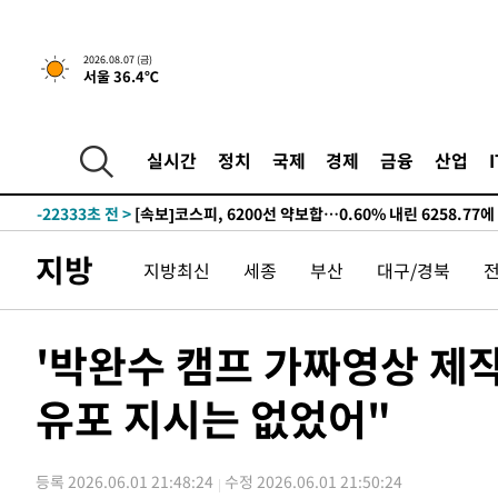
선포
-30260초 전 >
[단독]중수청 지원 검사들, 정원 초과 시 낮은 계급 임용
갈 수도
-28231초 전 >
낮 최고 37도 찜통더위…곳곳 소나기·강원 많은 비[내일
2026.08.07 (금)
서울 36.4℃
-26537초 전 >
SK하이닉스, 용인·청주 팹에 54조 투자…"AI 메모리 수
응"
-23393초 전 >
여자배구 이재영·이다영 자매, 아제르바이잔 투란VC 입
-22646초 전 >
외국인 심판 성 접대 7경기 들여다보니…한국 축구 '5승 2
실시간
정치
국제
경제
금융
산업
-22380초 전 >
[속보]코스닥, 2.86포인트(0.36%) 내린 798.81마감
-22333초 전 >
[속보]코스피, 6200선 약보합…0.60% 내린 6258.77에
-22313초 전 >
[속보]원·달러 환율, 7.7원 내린 1416.1원 마감
지방
지방최신
세종
부산
대구/경북
-22202초 전 >
[속보] 노원서 40.1도 관측…서울, 2018년 이후 첫 40도
-19292초 전 >
[속보]종합특검, '계엄 수용공간 확보' 신용해 前교정본
-18165초 전 >
외신들도 주목한 韓축구 파문…"국민적 공분에 수사 재개
'박완수 캠프 가짜영상 제작
-18136초 전 >
11시간 압수수색에 성접대 파문까지…'쑥대밭' 된 축구
유포 지시는 없었어"
-17158초 전 >
[속보]규제합리화위원회 부위원장에 김태유 서울대 공대
병태 후임
-13516초 전 >
[속보]국힘 윤리위, '돌려차기 발언' 진종오·서범수 징계
-8841초 전 >
[속보] 7월 중국 수출 23.9%↑ 수입 27.5%↑…무역총액 
등록 2026.06.01 21:48:24
수정 2026.06.01 21:50:24
-6001초 전 >
[속보]'채상병 순직 책임' 임성근, 항소심도 징역 3년