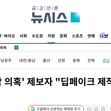
…희망지 못
날씨]
요 선제 대
단
무'
IT·바이오
사회
수도권
지방
문화
스포츠
연예
 마쳐
전남광주
대전/충남
울산
강원
충북
전북
경남
부장 기소
"
 의혹' 제보자 "딥페이크 제
협회
 교수…이
 절차 개시
25.3%↑
구글에서 선호하는 매체로 추가