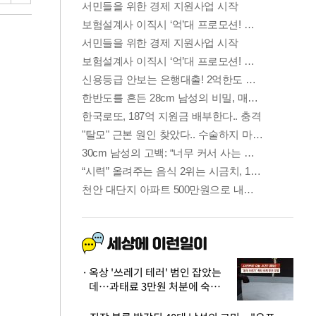
옥상 '쓰레기 테러' 범인 잡았는
데…과태료 3만원 처분에 숙박업
주 허탈