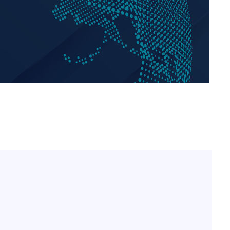
"서장훈, 28억에 산 서초 
1
450억에 매물로"
부장 기소
"여군 지원 막힌 UDT 훈
2
"
다"…707 출신 女유튜버 
협회
전현무 "전 연인 집착에 
3
 교수…이
절차 개시
박찬민 딸 박민하, 배우
4
25.3%↑
니…여유로운 근황 공개
SK하이닉스, 주당 375원
5
분기 중 추가 주주환원 발
[속보]SK하이닉스, 주당 3
6
당…"3분기 중 주주환원 
구윤철 "실거주 30억 이
7
세 모두 완화"