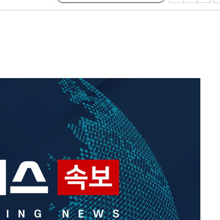
 교수…이
절차 개시
25.3%↑
 하향
별재난지역
…희망지 못
날씨]
요 선제 대
단
무'
 마쳐