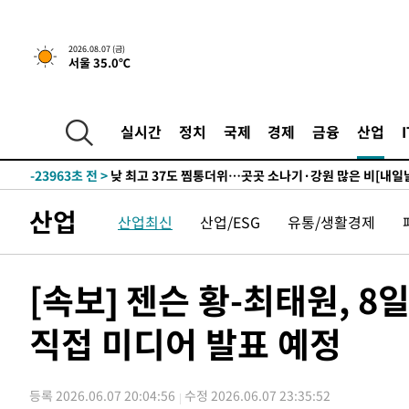
30분 전 >
민주 콩고 에볼라환자 4천명 돌파, 4053명 발생 1850명 사망
2026.08.07 (금)
서울 35.0℃
-26065초 전 >
"낮 기온 소폭 하락"…수도권 폭염중대경보, 폭염경보로
-26029초 전 >
[속보]이 대통령, '호우피해' 안동·의성 관할 4개 면 특
선포
-25992초 전 >
[단독]중수청 지원 검사들, 정원 초과 시 낮은 계급 임용
실시간
정치
국제
경제
금융
산업
갈 수도
-23963초 전 >
낮 최고 37도 찜통더위…곳곳 소나기·강원 많은 비[내일
-22269초 전 >
SK하이닉스, 용인·청주 팹에 54조 투자…"AI 메모리 수
응"
-19125초 전 >
여자배구 이재영·이다영 자매, 아제르바이잔 투란VC 입
산업
산업최신
산업/ESG
유통/생활경제
-18378초 전 >
외국인 심판 성 접대 7경기 들여다보니…한국 축구 '5승 2
-18112초 전 >
[속보]코스닥, 2.86포인트(0.36%) 내린 798.81마감
-18065초 전 >
[속보]코스피, 6200선 약보합…0.60% 내린 6258.77에
[속보] 젠슨 황-최태원, 8
-18045초 전 >
[속보]원·달러 환율, 7.7원 내린 1416.1원 마감
직접 미디어 발표 예정
-17934초 전 >
[속보] 노원서 40.1도 관측…서울, 2018년 이후 첫 40도
-15024초 전 >
[속보]종합특검, '계엄 수용공간 확보' 신용해 前교정본
-13897초 전 >
외신들도 주목한 韓축구 파문…"국민적 공분에 수사 재개
등록 2026.06.07 20:04:56
수정 2026.06.07 23:35:52
-13868초 전 >
11시간 압수수색에 성접대 파문까지…'쑥대밭' 된 축구