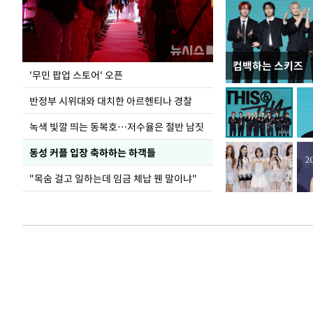
컴백하는 스키즈
지석천 뒤덮은 
'무민 팝업 스토어' 오픈
반정부 시위대와 대치한 아르헨티나 경찰
녹색 빛깔 띄는 동복호…저수율은 절반 남짓
동성 커플 입장 축하하는 하객들
"목숨 걸고 일하는데 임금 체납 웬 말이냐"