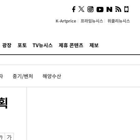
K-Artprice
프라임뉴시스
위클리뉴시스
광장
포토
TV뉴시스
제휴 콘텐츠
제보
자
중기/벤처
해양수산
계획