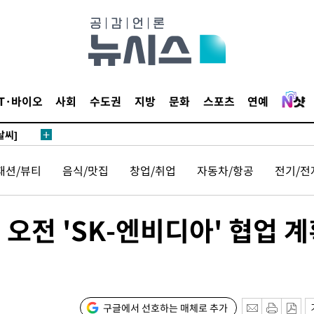
 하향
별재난지역
…희망지 못
IT·바이오
사회
수도권
지방
문화
스포츠
연예
날씨]
요 선제 대
단
패션/뷰티
음식/맛집
창업/취업
자동차/항공
전기/전
무'
 마쳐
일 오전 'SK-엔비디아' 협업 
부장 기소
"
구글에서 선호하는 매체로 추가
협회