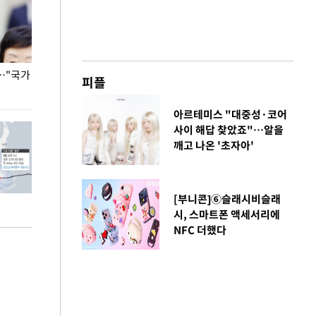
…"국가
홈플러스, 67개 점포 가오픈… 13일 정식 개장
오세훈 서울시장,
피플
환경 점검
아르테미스 "대중성·코어
사이 해답 찾았죠"…알을
깨고 나온 '초자아'
[부니콘]⑥슬래시비슬래
시, 스마트폰 액세서리에
NFC 더했다