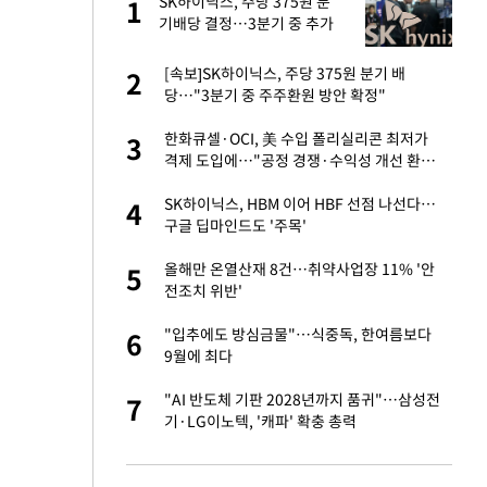
건물
SK하이닉스, 주당 375원 분
1
1
기배당 결정…3분기 중 추가
주주환원 발표
련 직접 해봤습니
[속보]SK하이닉스, 주당 375원 분기 배
2
2
'완벽 소화'
당…"3분기 중 주주환원 방안 확정"
친구들과 연락 끊어"
한화큐셀·OCI, 美 수입 폴리실리콘 최저가
3
3
격제 도입에…"공정 경쟁·수익성 개선 환
영"
·국가대표 병행하더
SK하이닉스, HBM 이어 HBF 선점 나선다…
4
4
구글 딥마인드도 '주목'
 분기배당 결정…3
올해만 온열산재 8건…취약사업장 11% '안
5
5
표
전조치 위반'
75원 분기 배
"입추에도 방심금물"…식중독, 한여름보다
6
6
방안 확정"
9월에 최다
하 주택은 보유·양도
"AI 반도체 기판 2028년까지 품귀"…삼성전
7
7
기·LG이노텍, '캐파' 확충 총력