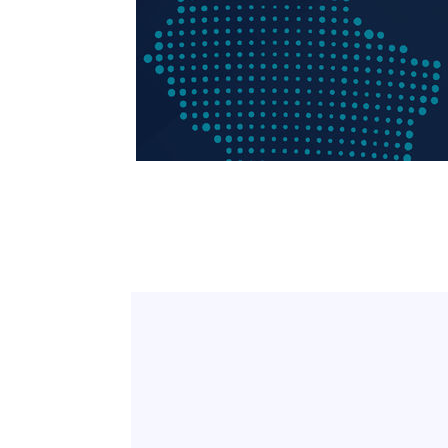
-17934초 전 >
[속보] 노원서 40.1도 관측…서울, 2018년 이후 첫 40도
-15024초 전 >
[속보]종합특검, '계엄 수용공간 확보' 신용해 前교정본
-13897초 전 >
외신들도 주목한 韓축구 파문…"국민적 공분에 수사 재개
-13868초 전 >
11시간 압수수색에 성접대 파문까지…'쑥대밭' 된 축구
-12890초 전 >
[속보]규제합리화위원회 부위원장에 김태유 서울대 공대
병태 후임
-9248초 전 >
[속보]국힘 윤리위, '돌려차기 발언' 진종오·서범수 징계 
-4573초 전 >
[속보] 7월 중국 수출 23.9%↑ 수입 27.5%↑…무역총액 
-1733초 전 >
[속보]'채상병 순직 책임' 임성근, 항소심도 징역 3년
-1599초 전 >
[속보]종합특검, '관저이전 봐주기 감사' 유병호 구속기소
30분 전 >
민주 콩고 에볼라환자 4천명 돌파, 4053명 발생 1850명 사망