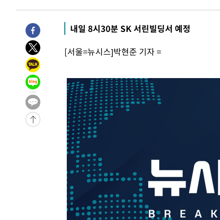
-12890초 전 >
[속보]규제합리화위원회 부위원장에 김태유 서울대 공대
병태 후임
-9248초 전 >
[속보]국힘 윤리위, '돌려차기 발언' 진종오·서범수 징계 
내일 8시30분 SK 서린빌딩서 예정
-4573초 전 >
[속보] 7월 중국 수출 23.9%↑ 수입 27.5%↑…무역총액 
[서울=뉴시스]박현준 기자 =
-1733초 전 >
[속보]'채상병 순직 책임' 임성근, 항소심도 징역 3년
-1599초 전 >
[속보]종합특검, '관저이전 봐주기 감사' 유병호 구속기소
30분 전 >
민주 콩고 에볼라환자 4천명 돌파, 4053명 발생 1850명 사망
-26065초 전 >
"낮 기온 소폭 하락"…수도권 폭염중대경보, 폭염경보로
-26029초 전 >
[속보]이 대통령, '호우피해' 안동·의성 관할 4개 면 특
선포
-25992초 전 >
[단독]중수청 지원 검사들, 정원 초과 시 낮은 계급 임용
갈 수도
-23963초 전 >
낮 최고 37도 찜통더위…곳곳 소나기·강원 많은 비[내일
-22269초 전 >
SK하이닉스, 용인·청주 팹에 54조 투자…"AI 메모리 수
응"
-19125초 전 >
여자배구 이재영·이다영 자매, 아제르바이잔 투란VC 입
-18378초 전 >
외국인 심판 성 접대 7경기 들여다보니…한국 축구 '5승 2
-18112초 전 >
[속보]코스닥, 2.86포인트(0.36%) 내린 798.81마감
-18065초 전 >
[속보]코스피, 6200선 약보합…0.60% 내린 6258.77에
-18045초 전 >
[속보]원·달러 환율, 7.7원 내린 1416.1원 마감