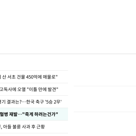
에 산 서초 건물 450억에 매물로"
고독사에 오열 "이틀 만에 발견"
경기 결과는?…한국 축구 '5승 2무'
백혈병 재발…"죽게 하려는건가"
 아들 불륜 사과 후 근황