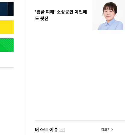
'홈플 피해' 소상공인 이번에
도 뒷전