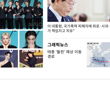
개구리밥
이 대통령, 국가폭력 피해자에 위로·사과
가 책임지고 치유"
그래픽뉴스
태풍 '돌핀' 예상 이동
경로