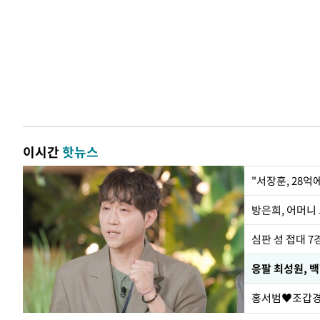
이시간
핫뉴스
"서장훈, 28억
방은희, 어머니 
심판 성 접대 7
응팔 최성원, 
홍서범♥조갑경,