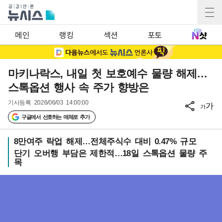
메인
랭킹
섹션
포토
마키나락스, 내일 첫 보호예수 물량 해제…
스톡옵션 행사 속 주가 향방은
기사등록
2026/06/03 14:00:00
가
가
구글에서 선호하는 매체로 추가
8만여주 락업 해제…전체주식수 대비 0.47% 규모
단기 오버행 부담은 제한적…18일 스톡옵션 물량 주
목