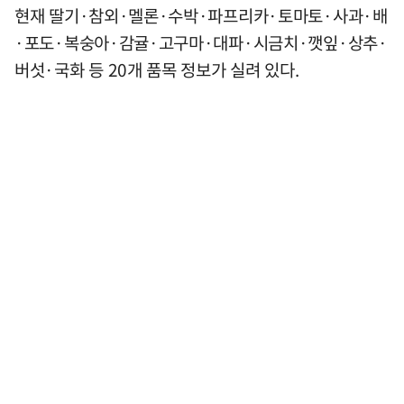
현재 딸기·참외·멜론·수박·파프리카·토마토·사과·배
·포도·복숭아·감귤·고구마·대파·시금치·깻잎·상추·
버섯·국화 등 20개 품목 정보가 실려 있다.