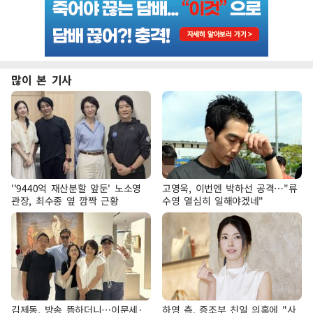
많이 본 기사
''9440억 재산분할 앞둔' 노소영
고영욱, 이번엔 박하선 공격…"류
관장, 최수종 옆 깜짝 근황
수영 열심히 일해야겠네"
김제동, 방송 뜸하더니…이문세·
하영 측, 증조부 친일 의혹에 "사