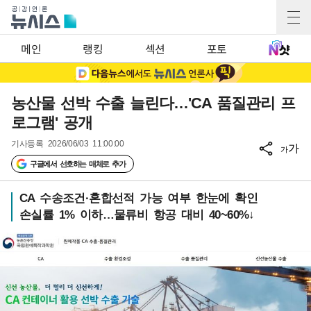
메인
랭킹
섹션
포토
농산물 선박 수출 늘린다…'CA 품질관리 프
로그램' 공개
기사등록
2026/06/03 11:00:00
가
가
구글에서 선호하는 매체로 추가
CA 수송조건·혼합선적 가능 여부 한눈에 확인
손실률 1% 이하…물류비 항공 대비 40~60%↓