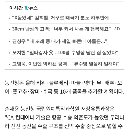
이시간
핫
뉴스
"X돌았네" 김희철, 거꾸로 태극기 분노 하루만에…
권상우 "내 또래 중 내가 제일 빠른데 아들은…"
오지헌 "일타강사 父…100평 수영장 딸린 집 살았다"
고영욱, 이번엔 박하선 공격…"류수영 열심히 일해야"
농진청은 올해 키위·블루베리·마늘·양파·무·배추·오
이·풋고추·장미·수국 등 10개 품목을 추가할 계획이다.
손재용 농진청 국립원예특작과학원 저장유통과장은
"CA 컨테이너 기술은 항공 수송 의존도가 높았던 우리나
라 신선 농산물 수출 구조를 선박 수출 중심으로 넓힐 수