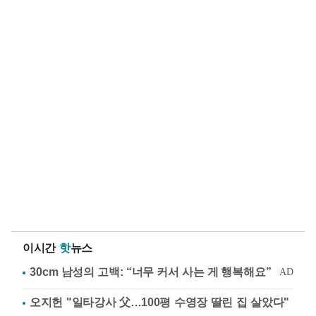
이시간
핫
뉴스
오지헌 "일타강사 父…100평 수영장 딸린 집 살았다"