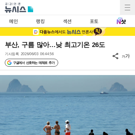
메인
랭킹
섹션
포토
부산, 구름 많아…낮 최고기온 26도
기사등록
2026/06/03 06:44:56
가
가
구글에서 선호하는 매체로 추가