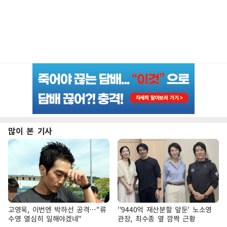
많이 본 기사
고영욱, 이번엔 박하선 공격…"류
''9440억 재산분할 앞둔' 노소영
수영 열심히 일해야겠네"
관장, 최수종 옆 깜짝 근황