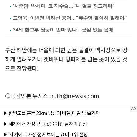
'서준맘' 박세미, 코 재수술…"내 얼굴 징그러워"
고영욱, 이번엔 박하선 공격…"류수영 열심히 일해야"
34세 한그루 쌍둥이 엄마 맞나…군살 없는 몸매
부산 해안에는 너울에 의한 높은 물결이 백사장으로 강
하게 밀려오거나 갯바위나 방파제를 넘는 곳이 있을 것
으로 전망됐다.
◎공감언론 뉴시스
truth@newsis.com