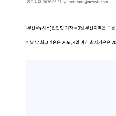
기고 있다. 2026.05.31.
yulnetphoto@newsis.com
2시간 전 >
SK하이닉스, 용인·청주 팹에 54조 투자…"AI 메모리 수요 선제 대
2시간 전 >
여자배구 이재영·이다영 자매, 아제르바이잔 투란VC 입단
3시간 전 >
외국인 심판 성 접대 7경기 들여다보니…한국 축구 '5승 2무'
[부산=뉴시스]진민현 기자 = 3일 부산지역은 구
3시간 전 >
[속보]코스닥, 2.86포인트(0.36%) 내린 798.81마감
3시간 전 >
[속보]코스피, 6200선 약보합…0.60% 내린 6258.77에 마쳐
이날 낮 최고기온은 26도, 4일 아침 최저기온은 2
3시간 전 >
[속보]원·달러 환율, 7.7원 내린 1416.1원 마감
3시간 전 >
[속보] 노원서 40.1도 관측…서울, 2018년 이후 첫 40도
4시간 전 >
[속보]종합특검, '계엄 수용공간 확보' 신용해 前교정본부장 기소
4시간 전 >
외신들도 주목한 韓축구 파문…"국민적 공분에 수사 재개"
4시간 전 >
11시간 압수수색에 성접대 파문까지…'쑥대밭' 된 축구협회
4시간 전 >
[속보]규제합리화위원회 부위원장에 김태유 서울대 공대 교수…이
후임