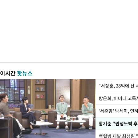
이시간
핫뉴스
"서장훈, 28억에 산
방은희, 어머니 고독사
'서준맘' 박세미, 연
황기순 "원정도박 후
백혈병 재발 최성원 "