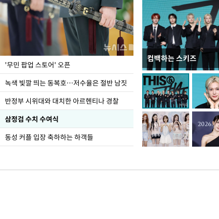
컴백하는 스키즈
지석천 뒤덮은 개구리
'무민 팝업 스토어' 오픈
녹색 빛깔 띄는 동복호…저수율은 절반 남짓
반정부 시위대와 대치한 아르헨티나 경찰
삼정검 수치 수여식
동성 커플 입장 축하하는 하객들