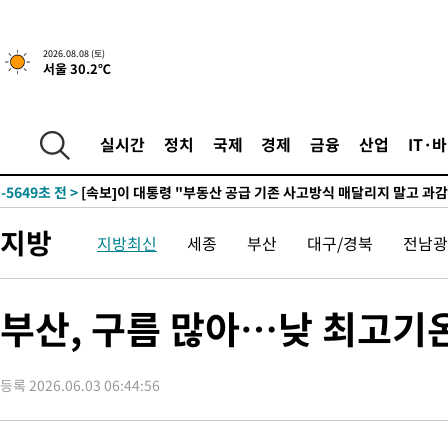
2026.08.08 (토)
서울 30.2℃
4시간 전 >
[속보]규제합리화위원회 부위원장에 김태유 서울대 공대 교수…이
후임
-13199초 전 >
이강인, 폭염 속 AT마드리드 첫 훈련…80명 식사 대접까지(종
-10338초 전 >
미 사업체 일자리, 7월에 2.3만개 순감하고 그 전 2개월 10.3
실시간
정치
국제
경제
금융
산업
IT·
하향수정 (2보)
-9786초 전 >
[속보] 미 사업체, 일자리 7월에 2.3만 개 줄어…실업률은 4.1%
↓
-5649초 전 >
[속보]이 대통령 "부동산 공급 기존 사고방식 매달리지 말고 과
실천"
-4734초 전 >
이란, "오만과 '중앙 단일 루트' 합의…북쪽 인바운드·남쪽 아
지방
지방최신
세종
부산
대구/경북
전남광
드는 임시"
1시간 전 >
"낮 기온 소폭 하락"…수도권 폭염중대경보, 폭염경보로 하향
1시간 전 >
[속보]이 대통령, '호우피해' 안동·의성 관할 4개 면 특별재난지역
1시간 전 >
[단독]중수청 지원 검사들, 정원 초과 시 낮은 계급 임용…희망지 못
부산, 구름 많아…낮 최고기온
수도
1시간 전 >
낮 최고 37도 찜통더위…곳곳 소나기·강원 많은 비[내일날씨]
2시간 전 >
SK하이닉스, 용인·청주 팹에 54조 투자…"AI 메모리 수요 선제 대
등록 2026.06.03 06:44:56
2시간 전 >
여자배구 이재영·이다영 자매, 아제르바이잔 투란VC 입단
3시간 전 >
외국인 심판 성 접대 7경기 들여다보니…한국 축구 '5승 2무'
3시간 전 >
[속보]코스닥, 2.86포인트(0.36%) 내린 798.81마감