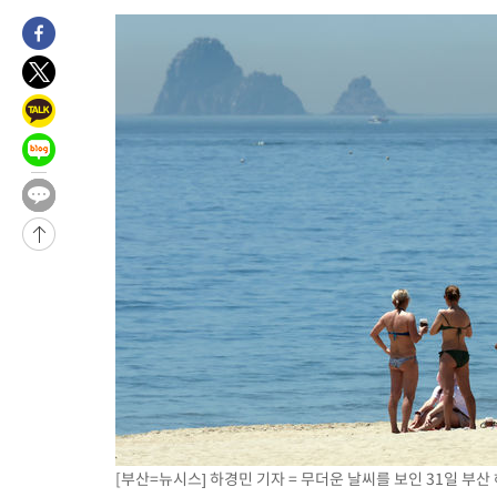
3시간 전 >
[속보]코스피, 6200선 약보합…0.60% 내린 6258.77에 마쳐
3시간 전 >
[속보]원·달러 환율, 7.7원 내린 1416.1원 마감
3시간 전 >
[속보] 노원서 40.1도 관측…서울, 2018년 이후 첫 40도
4시간 전 >
[속보]종합특검, '계엄 수용공간 확보' 신용해 前교정본부장 기소
4시간 전 >
외신들도 주목한 韓축구 파문…"국민적 공분에 수사 재개"
4시간 전 >
11시간 압수수색에 성접대 파문까지…'쑥대밭' 된 축구협회
4시간 전 >
[속보]규제합리화위원회 부위원장에 김태유 서울대 공대 교수…이
후임
-13199초 전 >
이강인, 폭염 속 AT마드리드 첫 훈련…80명 식사 대접까지(종
-10338초 전 >
미 사업체 일자리, 7월에 2.3만개 순감하고 그 전 2개월 10.3
하향수정 (2보)
-9786초 전 >
[속보] 미 사업체, 일자리 7월에 2.3만 개 줄어…실업률은 4.1%
↓
-5649초 전 >
[속보]이 대통령 "부동산 공급 기존 사고방식 매달리지 말고 과
실천"
-4734초 전 >
이란, "오만과 '중앙 단일 루트' 합의…북쪽 인바운드·남쪽 아
드는 임시"
1시간 전 >
"낮 기온 소폭 하락"…수도권 폭염중대경보, 폭염경보로 하향
1시간 전 >
[속보]이 대통령, '호우피해' 안동·의성 관할 4개 면 특별재난지역
1시간 전 >
[단독]중수청 지원 검사들, 정원 초과 시 낮은 계급 임용…희망지 못
[부산=뉴시스] 하경민 기자 = 무더운 날씨를 보인 31일 
수도
1시간 전 >
낮 최고 37도 찜통더위…곳곳 소나기·강원 많은 비[내일날씨]