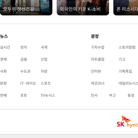
모두의 정신건강
외국인이 키운 K-소비
폰 리스시
뉴스
광장
실시간
정치
국제
기자수첩
스토리칼럼
경제
금융
산업
아트클럽
기고
사회
수도권
지방
인터뷰
기획특집
문화
IT·바이오
스포츠
섹션코너
데일리뉴시
연예
포토
TV뉴시스
인사
부고
동정