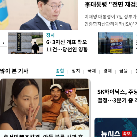
李대통령 "전면 재검
이재명 대통령이 7일 정부가
인종합자산관리계좌(ISA)' 
안'을 전면 재검토 할 것을 
정치
들과의 상황 점검 회의에서 I
6·3지선 개표 착오
지법안을 둘러싼 투자자들의 
11건…당선인 영향
았다. 이 자리에서 이 대통령
도
없어
많이 본 기사
종합
정치
국제
경제
금융
SK하이닉스, 주
결정…3분기 중 
홍서범♥조갑경, 아들 불륜 사과 후