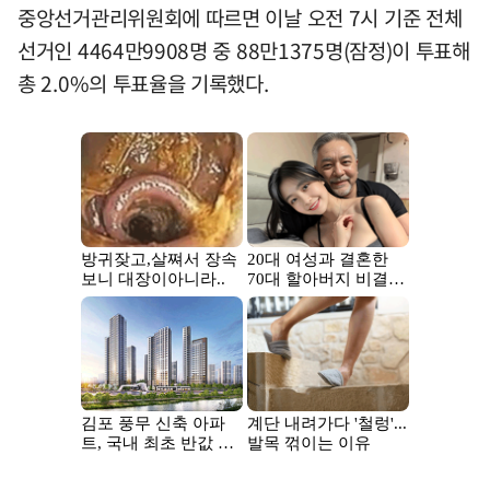
중앙선거관리위원회에 따르면 이날 오전 7시 기준 전체
선거인 4464만9908명 중 88만1375명(잠정)이 투표해
총 2.0%의 투표율을 기록했다.