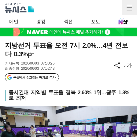
메인
랭킹
섹션
포토
지방선거 투표율 오전 7시 2.0%…4년 전보
다 0.3%p↑
기사등록
2026/06/03 07:33:26
가
가
최종수정
2026/06/03 07:52:43
구글에서 선호하는 매체로 추가
동시간대 지역별 투표율 경북 2.60% 1위…광주 1.3%
로 최저