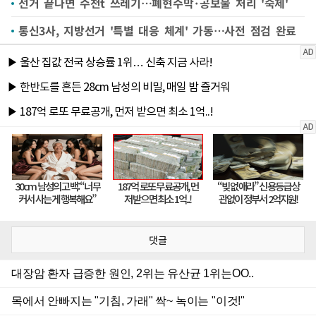
선거 끝나면 수천t 쓰레기…폐현수막·공보물 처리 '숙제'
통신3사, 지방선거 '특별 대응 체계' 가동…사전 점검 완료
댓글