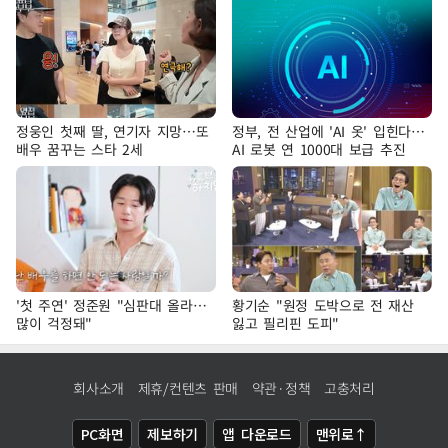
정웅인 첫째 딸, 연기자 지망…또
정부, 전 산업에 'AI 옷' 입힌다…
배우 꿈꾸는 스타 2세
AI 로봇 연 1000대 보급 추진
'첫 주연' 정준원 "심판대 올라…
황기순 "원정 도박으로 전 재산
많이 걱정돼"
잃고 필리핀 도피"
회사소개
제휴/컨텐츠 판매
약관·정책
고충처리
PC화면
제보하기
앱 다운로드
맨위로↑