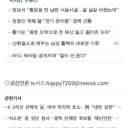
이시간
핫
뉴스
정보석 "황정음 전 남편 서글서글…잘 살길 바랐는데"
정웅인 첫째 딸 "연기 준비중" 깜짝 근황
황기순 "원정 도박으로 전 재산 잃고 필리핀 도피"
바다, 워터밤 공개저격 "말이 안 된다"
◎공감언론 뉴시스
happy7269@newsis.com
관련기사
6·3지선 선택의 날, 여야 마지막 호소…與 "내란 심판" 野 "정권 심판"
'서소문' 등 잇단 참사…광역 단체장 후보들 '재난안전' 공약은