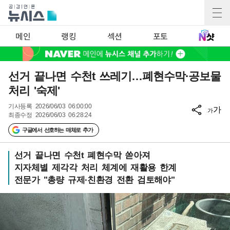
메인
랭킹
섹션
포토
선거 끝나면 수천t 쓰레기…폐현수막·공보물
처리 '숙제'
기사등록
2026/06/03 06:00:00
가
가
최종수정
2026/06/03 06:28:24
구글에서 선호하는 매체로 추가
선거 끝나면 수천t 폐현수막 쏟아져
지자체별 제각각 처리 체계에 재활용 한계
전문가 "총량 규제·친환경 전환 검토해야"