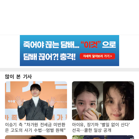
많이 본 기사
이승기 측 "차가원 전세금 미반환
아이유, 장기하 '별일 없이 산다'
은 고도의 사기 수법…엄벌 원해"
선곡…쿨한 일상 공개