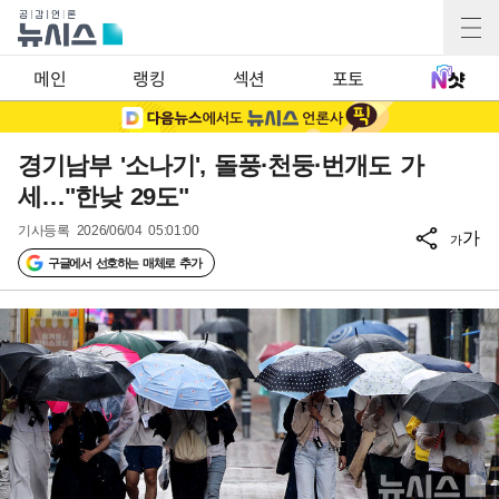
메인
랭킹
섹션
포토
경기남부 '소나기', 돌풍·천둥·번개도 가
세…"한낮 29도"
기사등록
2026/06/04 05:01:00
가
가
구글에서 선호하는 매체로 추가