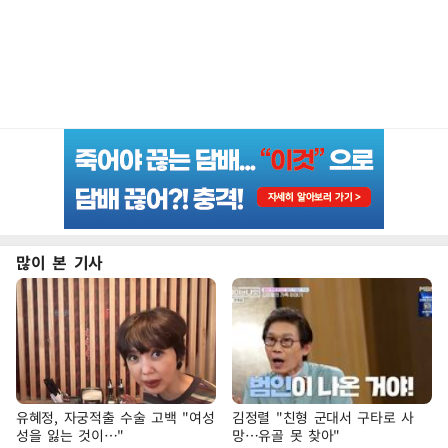
많이 본 기사
유혜정, 자궁적출 수술 고백 "여성
김정렬 "친형 군대서 구타로 사
성을 잃는 것이…"
망…유골 못 찾아"