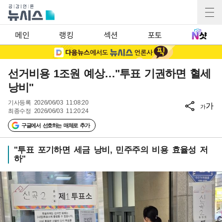
메인
랭킹
섹션
포토
선거비용 1조원 예상…"투표 기권하면 혈세
낭비"
기사등록
2026/06/03 11:08:20
가
가
최종수정
2026/06/03 11:20:24
구글에서 선호하는 매체로 추가
"투표 포기하면 세금 낭비, 민주주의 비용 효율성 저
하"