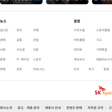
뉴스
광장
실시간
정치
국제
기자수첩
스토리칼럼
경제
금융
산업
아트클럽
기고
사회
수도권
지방
인터뷰
기획특집
문화
IT·바이오
스포츠
섹션코너
데일리뉴시
연예
포토
TV뉴시스
인사
부고
동정
회사소개
광고 · 제휴 문의
제휴사 안내
콘텐츠 판매
저작권 규약
고