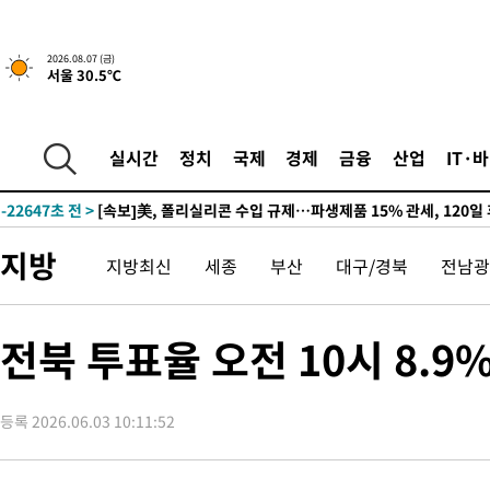
-18498초 전 >
[속보] 뉴욕증시, 일제 하락 마감…나스닥 0.06%↓
2026.08.07 (금)
서울 30.5℃
-29670초 전 >
시리아 다마스쿠스 교외에서 미니버스 폭발.. 14명 부상, 3명은
태
-28968초 전 >
입추에도 극한더위…서울 낮 39도 '폭염중대경보'
-23932초 전 >
이란, 호르무즈서 "적국 목표물들"과 대치로 남부 케슘섬에서 
실시간
정치
국제
경제
금융
산업
IT·
례 큰 폭발음
-22647초 전 >
[속보]美, 폴리실리콘 수입 규제…파생제품 15% 관세, 120일
발효
-20798초 전 >
[속보]트럼프, 美 원정출산 금지 행정명령 서명
-18498초 전 >
[속보] 뉴욕증시, 일제 하락 마감…나스닥 0.06%↓
지방
지방최신
세종
부산
대구/경북
전남광
-29670초 전 >
시리아 다마스쿠스 교외에서 미니버스 폭발.. 14명 부상, 3명은
태
-28968초 전 >
입추에도 극한더위…서울 낮 39도 '폭염중대경보'
-23932초 전 >
이란, 호르무즈서 "적국 목표물들"과 대치로 남부 케슘섬에서 
전북 투표율 오전 10시 8.9
례 큰 폭발음
-22647초 전 >
[속보]美, 폴리실리콘 수입 규제…파생제품 15% 관세, 120일
발효
-20798초 전 >
[속보]트럼프, 美 원정출산 금지 행정명령 서명
등록 2026.06.03 10:11:52
-18498초 전 >
[속보] 뉴욕증시, 일제 하락 마감…나스닥 0.06%↓