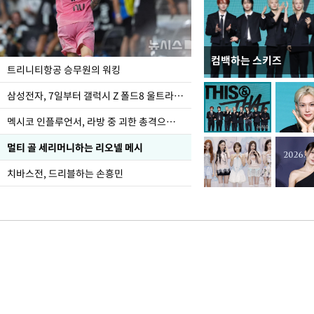
컴백하는 스키즈
입추 하루 앞둔 전남광
트리니티항공 승무원의 워킹
폭염
삼성전자, 7일부터 갤럭시 Z 폴드8 울트라·폴드8·플립8 출시
멕시코 인플루언서, 라방 중 괴한 총격으로 사망
멀티 골 세리머니하는 리오넬 메시
치바스전, 드리블하는 손흥민