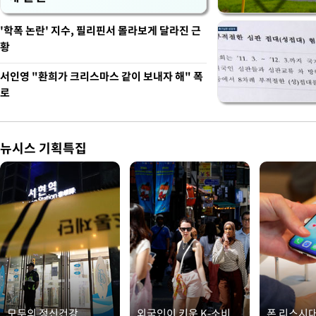
'학폭 논란' 지수, 필리핀서 몰라보게 달라진 근
황
서인영 "환희가 크리스마스 같이 보내자 해" 폭
로
뉴시스 기획특집
모두의 정신건강
외국인이 키운 K-소비
폰 리스시