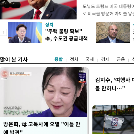
도널드 트럼프 미국 대통령이
로 미국을 방문해 아이를 낳는
관광'을 금지하라고 지시했다
정치
집무실에서 이 같은 내용을
"주택 물량 확보"
위한 두가지 행정명령에 서
李, 수도권 공급대책
내에서 출산할 목적으로 외
집중점검
많이 본 기사
종합
정치
국제
경제
금융
김지수, '여행사 
볼 만하니…"
방은희, 母 고독사에 오열 "이틀 만
에 발견"