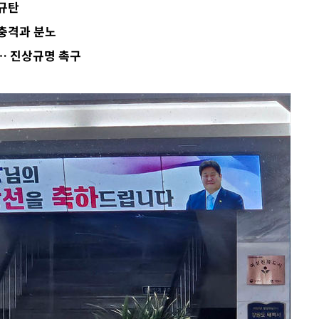
 규탄
 위협"
 충격과 분노
 수용할까
… 진상규명 촉구
해 불가피"
등 압수수
월 중 예
장
구축
 마감 다
 취임 3
무부 대변인