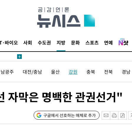
 수용할까
해 불가피"
등 압수수
월 중 예
IT·바이오
사회
수도권
지방
문화
스포츠
연예
전남광주
대전/충남
울산
강원
충북
전북
경남
장
선 자막은 명백한 관권선거"
구축
 마감 다
 취임 3
구글에서 선호하는 매체로 추가
무부 대변인
꺾인다"