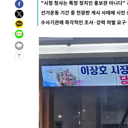
"시청 청사는 특정 정치인 홍보관 아니다"
-25445초 전 >
트럼프, 한국계 진보 주지사 후보 맹공…"공산주의가 최대
선거운동 기간 중 전광판 게시 사태에 시민
-25423초 전 >
"美간섭에 합의 지연"…트럼프, '이란 호르무즈 통제권'
수사기관에 즉각적인 조사·강력 처벌 요구
-21943초 전 >
[속보]산업장관 "李정부, 원전 반대 안해…안정 전력 위
-20640초 전 >
[속보]경찰, '홍명보 선임 논란' 대한축구협회·축구회관 
색
-20027초 전 >
[속보]산업장관 "美무역법 제301조 과잉생산 결과 발표 8
상
-19820초 전 >
[속보]코스피 매도사이드카 발동…4%대 급락
-19092초 전 >
[속보]전남광주 초대 시민추천 부시장에 백승주·윤난실
-16653초 전 >
서울 열대야 15일째 지속…비공식 '초열대야' 30도 넘어
-15220초 전 >
[속보]코스닥, 2.15포인트(0.27%) 내린 797.44 출발
-15203초 전 >
[속보]코스피, 119.51포인트(1.81%) 내린 6478.75 개
-11650초 전 >
6월 경상수지 497.3억 달러…두 달 연속 사상 최대
-11601초 전 >
서울 낮 39도 '폭염중대경보'…40도 관측 가능성도
-8963초 전 >
미 워싱턴주 스포캔 시의 통제불능 3개 산불, 방화선 일부 
-1136초 전 >
[속보] 호르무즈 해협 이란-오만 협상 기대속 뉴욕증시 혼조
우 0.49%↑
8분 전 >
[속보] 이란 대통령 "지금 최고지도자와 소통하기가 매우 어려워"
년 인터뷰
4시간 전 >
[속보] "이란-오만, 호르무즈 해협 통행 항로 합의" 이란 외