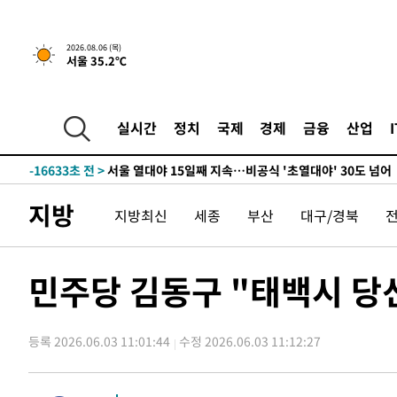
-25403초 전 >
"美간섭에 합의 지연"…트럼프, '이란 호르무즈 통제권'
-21923초 전 >
[속보]산업장관 "李정부, 원전 반대 안해…안정 전력 위
2026.08.06 (목)
서울 35.2℃
-20620초 전 >
[속보]경찰, '홍명보 선임 논란' 대한축구협회·축구회관 
색
-20007초 전 >
[속보]산업장관 "美무역법 제301조 과잉생산 결과 발표 8
상
-19800초 전 >
[속보]코스피 매도사이드카 발동…4%대 급락
실시간
정치
국제
경제
금융
산업
-19072초 전 >
[속보]전남광주 초대 시민추천 부시장에 백승주·윤난실
-16633초 전 >
서울 열대야 15일째 지속…비공식 '초열대야' 30도 넘어
-15200초 전 >
[속보]코스닥, 2.15포인트(0.27%) 내린 797.44 출발
지방
지방최신
세종
부산
대구/경북
-15183초 전 >
[속보]코스피, 119.51포인트(1.81%) 내린 6478.75 개
-11630초 전 >
6월 경상수지 497.3억 달러…두 달 연속 사상 최대
-11581초 전 >
서울 낮 39도 '폭염중대경보'…40도 관측 가능성도
민주당 김동구 "태백시 당
-8943초 전 >
미 워싱턴주 스포캔 시의 통제불능 3개 산불, 방화선 일부 
-1116초 전 >
[속보] 호르무즈 해협 이란-오만 협상 기대속 뉴욕증시 혼조
우 0.49%↑
등록 2026.06.03 11:01:44
수정 2026.06.03 11:12:27
8분 전 >
[속보] 이란 대통령 "지금 최고지도자와 소통하기가 매우 어려워"
년 인터뷰
4시간 전 >
[속보] "이란-오만, 호르무즈 해협 통행 항로 합의" 이란 외
-25808초 전 >
내일까지 39도 '펄펄'…기상청 "태풍 지나며 폭염 잠시 