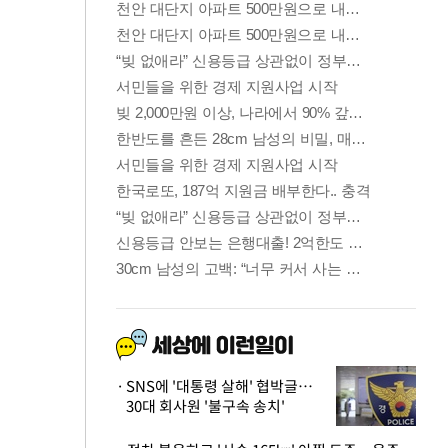
SNS에 '대통령 살해' 협박글…
30대 회사원 '불구속 송치'