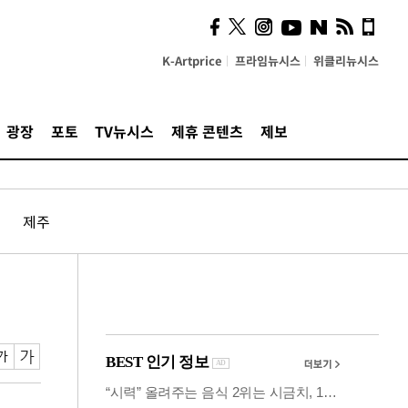
계…'고급 가요'의 주체적
영토
K-Artprice
프라임뉴시스
위클리뉴시스
광장
포토
TV뉴시스
제휴 콘텐츠
제보
제주