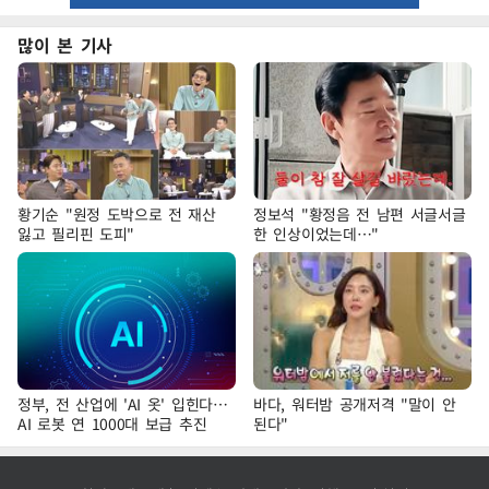
많이 본 기사
황기순 "원정 도박으로 전 재산
정보석 "황정음 전 남편 서글서글
잃고 필리핀 도피"
한 인상이었는데…"
정부, 전 산업에 'AI 옷' 입힌다…
바다, 워터밤 공개저격 "말이 안
AI 로봇 연 1000대 보급 추진
된다"