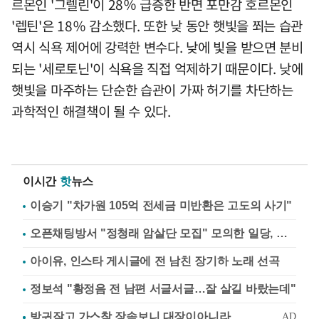
르몬인 '그렐린'이 28％ 급증한 반면 포만감 호르몬인
'렙틴'은 18％ 감소했다. 또한 낮 동안 햇빛을 쬐는 습관
역시 식욕 제어에 강력한 변수다. 낮에 빛을 받으면 분비
되는 '세로토닌'이 식욕을 직접 억제하기 때문이다. 낮에
햇빛을 마주하는 단순한 습관이 가짜 허기를 차단하는
과학적인 해결책이 될 수 있다.
이시간
핫
뉴스
이승기 "차가원 105억 전세금 미반환은 고도의 사기"
오픈채팅방서 "정청래 암살단 모집" 모의한 일당, 불구속 송치
아이유, 인스타 게시글에 전 남친 장기하 노래 선곡
정보석 "황정음 전 남편 서글서글…잘 살길 바랐는데"