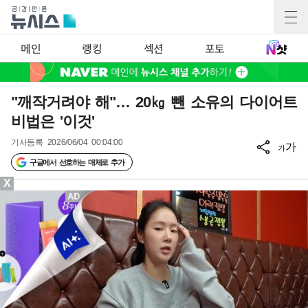
메인
랭킹
섹션
포토
"깨작거려야 해"… 20㎏ 뺀 소유의 다이어트
비법은 '이것'
기사등록
2026/06/04 00:04:00
가
가
구글에서 선호하는 매체로 추가
X