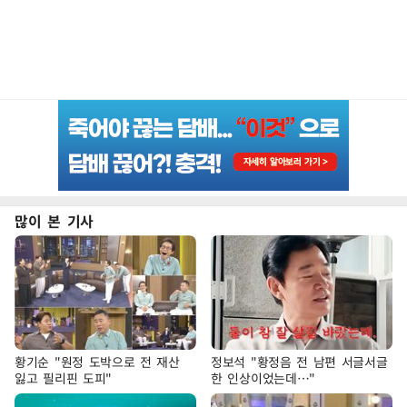
많이 본 기사
황기순 "원정 도박으로 전 재산
정보석 "황정음 전 남편 서글서글
잃고 필리핀 도피"
한 인상이었는데…"