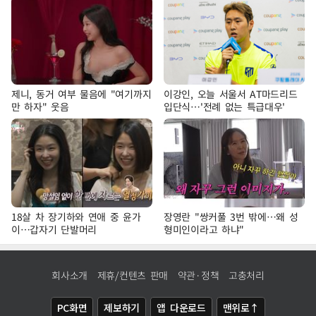
제니, 동거 여부 물음에 "여기까지
이강인, 오늘 서울서 AT마드리드
만 하자" 웃음
입단식…'전례 없는 특급대우'
18살 차 장기하와 연애 중 윤가
장영란 "쌍커풀 3번 밖에…왜 성
이…갑자기 단발머리
형미인이라고 하냐"
회사소개
제휴/컨텐츠 판매
약관·정책
고충처리
PC화면
제보하기
앱 다운로드
맨위로↑