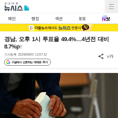
메인
랭킹
섹션
포토
경남, 오후 1시 투표율 49.4%…4년전 대비
8.7%p↑
기사등록
2026/06/03 13:07:32
가
가
구글에서 선호하는 매체로 추가