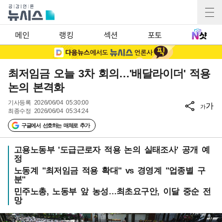
메인
랭킹
섹션
포토
최저임금 오늘 3차 회의…'배달라이더' 적용
논의 본격화
기사등록
2026/06/04 05:30:00
가
가
최종수정
2026/06/04 05:34:24
구글에서 선호하는 매체로 추가
고용노동부 '도급근로자 적용 논의 실태조사' 공개 예
정
노동계 "최저임금 적용 확대" vs 경영계 "업종별 구
분"
민주노총, 노동부 앞 농성…최초요구안, 이달 중순 전
망