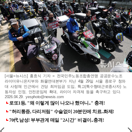
[서울=뉴시스] 홍효식 기자 = 전국민주노동조합총연맹 공공운수노조
라이더유니온지부와 화물연대본부가 지난 4월 29일 서울 종로구 청와
대 사랑채 인근에서 건당 최저임금 도입, 특고(특수형태근로종사자) 노
동자성 인정, 안전운임제 확대, 라이더 자격제 등을 촉구하고 있다.
2026.04.29.
yesphoto@newsis.com