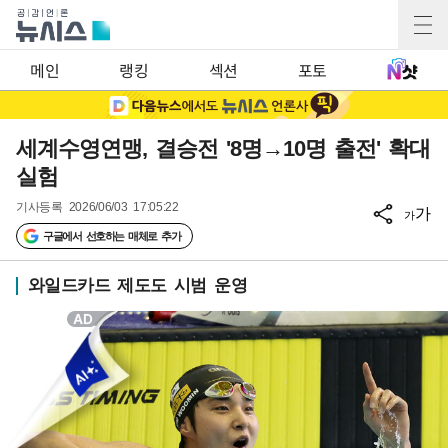
메인
랭킹
섹션
포토
세계수영연맹, 결승전 '8명→10명 출전' 확대
실험
기사등록
2026/06/03 17:05:22
가
가
구글에서 선호하는 매체로 추가
와일드카드 제도도 시범 운영