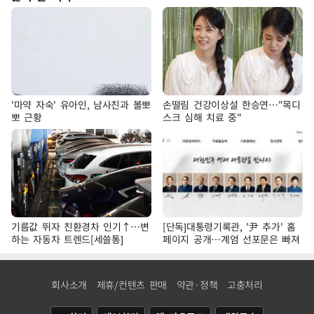
'마약 자숙' 유아인, 남사친과 볼뽀
손떨림 건강이상설 한승연…"목디
뽀 근황
스크 심해 치료 중"
기름값 뛰자 친환경차 인기↑…변
[단독]대통령기록관, '尹 추가' 홈
하는 자동차 트렌드[세쓸통]
페이지 공개…계엄 선포문은 빠져
회사소개
제휴/컨텐츠 판매
약관·정책
고충처리