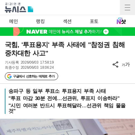
메인
랭킹
섹션
포토
국힘, '투표용지' 부족 사태에 "참정권 침해
중차대한 사고"
기사등록
2026/06/03 17:58:19
가
가
최종수정
2026/06/03 18:06:24
구글에서 선호하는 매체로 추가
송파구 등 일부 투표소 투표용지 부족 사태
"투표 마감 30분 전에…선관위, 투표지 이송하라"
"시민 여러분 반드시 투표해달라…선관위 책임 물을
것"